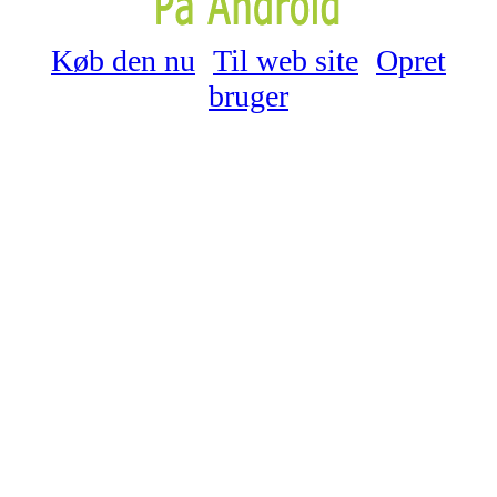
Køb den nu
Til web site
Opret
bruger