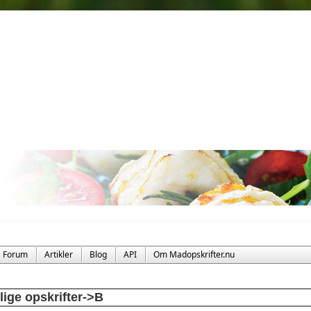
Forum
Artikler
Blog
API
Om Madopskrifter.nu
llige opskrifter->B