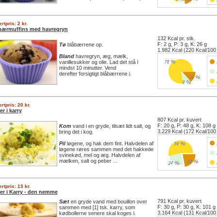
rtpris: 2 kr.
bærmuffins med havregryn
132 Kcal pr. stk.
F: 2 g, P: 3 g, K: 26 g
Tø
blåbærrene op.
1.982 Kcal (220 Kcal/100
Bland
havregryn, æg, mælk,
vanillesukker og olie. Lad det stå i
mindst 10 minutter. Vend
derefter forsigtigt blåbærrene i.
rtpris: 20 kr.
er i karry
807 Kcal pr. kuvert
F: 20 g, P: 48 g, K: 108 g
Kom
vand i en gryde, tilsæt lidt salt, og
3.229 Kcal (172 Kcal/100
bring det i kog.
Pil
løgene, og hak dem fint. Halvdelen af
løgene røres sammen med det hakkede
svinekød, mel og æg. Halvdelen af
mælken, salt og peber ...
rtpris: 13 kr.
ler i Karry - den nemme
791 Kcal pr. kuvert
Sæt
en gryde vand med bouillon over
F: 30 g, P: 30 g, K: 101 g
sammen med [1] tsk. karry, som
3.164 Kcal (131 Kcal/100
kødbollerne senere skal koges i.