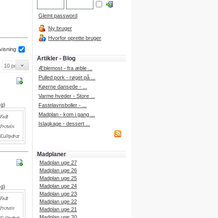
Glemt password
Ny bruger
Hvorfor oprette bruger
 visning
Artikler - Blog
Æblemost - fra æble ...
Pulled pork - røget på ...
Køerne dansede - ...
Varme hveder - Store ...
 g)
Fastelavnsboller - ...
Madplan - kom i gang ...
Islagkage - dessert ...
Madplaner
Madplan uge 27
Madplan uge 26
Madplan uge 25
Madplan uge 24
 g)
Madplan uge 23
Madplan uge 22
Madplan uge 21
Madplan uge 20