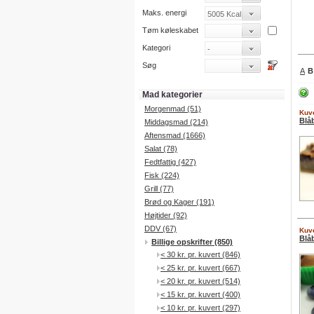
Maks. energi
Tøm køleskabet
Kategori
Søg
A
B
Mad kategorier
Morgenmad (51)
Kuve
Blå
Middagsmad (214)
Aftensmad (1666)
Salat (78)
Fedtfattig (427)
Fisk (224)
Grill (77)
Brød og Kager (191)
Højtider (92)
DDV (67)
Kuve
Blå
Billige opskrifter (850)
< 30 kr. pr. kuvert (846)
< 25 kr. pr. kuvert (667)
< 20 kr. pr. kuvert (514)
< 15 kr. pr. kuvert (400)
< 10 kr. pr. kuvert (297)