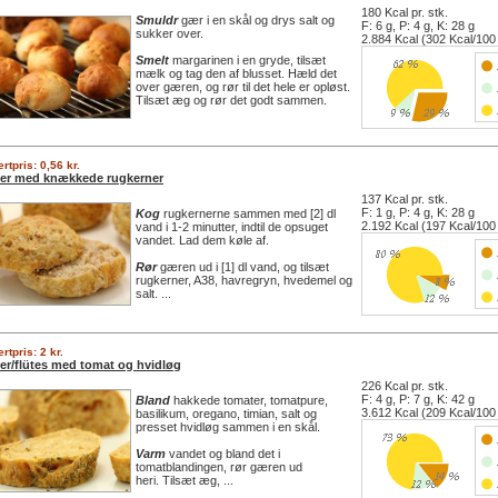
180 Kcal pr. stk.
Smuldr
gær i en skål og drys salt og
F: 6 g, P: 4 g, K: 28 g
sukker over.
2.884 Kcal (302 Kcal/100
Smelt
margarinen i en gryde, tilsæt
mælk og tag den af blusset. Hæld det
over gæren, og rør til det hele er opløst.
Tilsæt æg og rør det godt sammen.
rtpris: 0,56 kr.
ler med knækkede rugkerner
137 Kcal pr. stk.
F: 1 g, P: 4 g, K: 28 g
Kog
rugkernerne sammen med [2] dl
2.192 Kcal (197 Kcal/100
vand i 1-2 minutter, indtil de opsuget
vandet. Lad dem køle af.
Rør
gæren ud i [1] dl vand, og tilsæt
rugkerner, A38, havregryn, hvedemel og
salt. ...
rtpris: 2 kr.
ler/flütes med tomat og hvidløg
226 Kcal pr. stk.
F: 4 g, P: 7 g, K: 42 g
Bland
hakkede tomater, tomatpure,
3.612 Kcal (209 Kcal/100
basilikum, oregano, timian, salt og
presset hvidløg sammen i en skål.
Varm
vandet og bland det i
tomatblandingen, rør gæren ud
heri. Tilsæt æg, ...