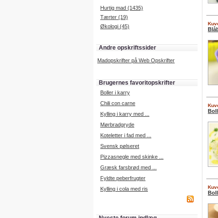
Hurtig mad (1435)
Tærter (19)
Kuve
Økologi (45)
Blå
Andre opskriftssider
Madopskrifter på Web Opskrifter
Brugernes favoritopskrifter
Boller i karry
Chili con carne
Kuve
Boll
Kylling i karry med ...
Mørbradgryde
Koteletter i fad med ...
Svensk pølseret
Pizzasnegle med skinke ...
Græsk farsbrød med ...
Fyldte peberfrugter
Kuve
Kylling i cola med ris
Bol