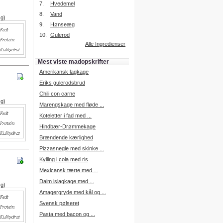
7.
Hvedemel
8.
Vand
 g)
9.
Hønseæg
Intelligent søgning
10.
Gulerod
Få foreslået opskrifter.
Alle Ingredienser
Madopskrifter.nu sætter igen
standarden for opskriftssøgning.
Mest viste madopskrifter
Prøv vores nye "Foreslå
opskrifter" funktion.
Amerikansk lagkage
Læs mere her.
Eriks gulerodsbrud
Chili con carne
 g)
Marengskage med fløde ...
Mad Forum
Koteletter i fad med ...
Vi har nu oprettet et mad forum,
hvor i kan dele jeres erfaringer.
Hindbær-Drømmekage
Log på med dine oplysninger fra
Brændende kærlighed
Madopskrifter.nu.
Gå til forum
Pizzasnegle med skinke ...
Kylling i cola med ris
Mexicansk tærte med ...
Daim islagkage med ...
 g)
Indkøbsliste på SMS
Amagergryde med kål og ...
Du kan få tilsendt din indkøbsliste
Svensk pølseret
på SMS.
Pasta med bacon og ...
For at benytte SMS funktionen,
skal du være logget på, og have