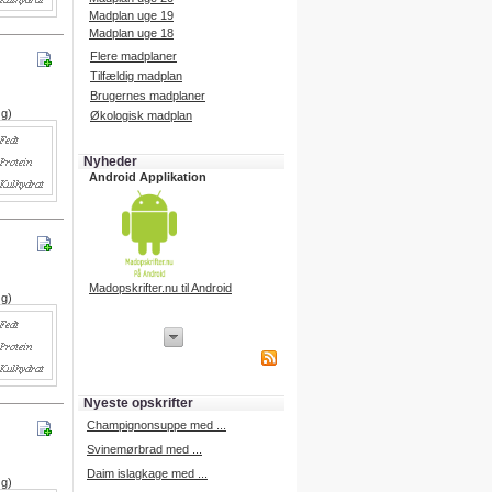
Madplan uge 19
Madplan uge 18
Flere madplaner
Tilfældig madplan
Brugernes madplaner
 g)
Økologisk madplan
Nyheder
Android Applikation
Madopskrifter.nu til Android
 g)
iPhone Applikation
iPhone applikation.
Hent vores iPhone applikation på
APP Store i dag.
Nyeste opskrifter
iPhone udvikling
Champignonsuppe med ...
Svinemørbrad med ...
Daim islagkage med ...
 g)