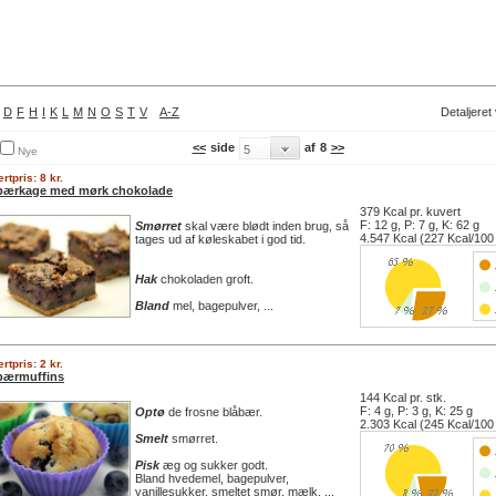
D
F
H
I
K
L
M
N
O
S
T
V
A-Z
Detaljeret
<<
side
af
8
>>
Nye
rtpris: 8 kr.
bærkage med mørk chokolade
379 Kcal pr. kuvert
F: 12 g, P: 7 g, K: 62 g
Smørret
skal være blødt inden brug, så
4.547 Kcal (227 Kcal/100
tages ud af køleskabet i god tid.
Hak
chokoladen groft.
Bland
mel, bagepulver, ...
rtpris: 2 kr.
bærmuffins
144 Kcal pr. stk.
F: 4 g, P: 3 g, K: 25 g
Optø
de frosne blåbær.
2.303 Kcal (245 Kcal/100
Smelt
smørret.
Pisk
æg og sukker godt.
Bland hvedemel, bagepulver,
vanillesukker, smeltet smør, mælk, ...