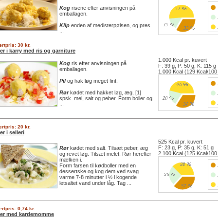
Kog
risene efter anvisningen på
emballagen.
Klip
enden af medisterpølsen, og pres
...
rtpris: 30 kr.
er i karry med ris og garniture
1.000 Kcal pr. kuvert
Kog
ris efter anvisningen på
F: 39 g, P: 50 g, K: 115 g
emballagen.
1.000 Kcal (129 Kcal/100
Pil
og hak løg meget fint.
Rør
kødet med hakket løg, æg, [1]
spsk. mel, salt og peber. Form boller og
...
rtpris: 20 kr.
er i selleri
525 Kcal pr. kuvert
F: 23 g, P: 35 g, K: 51 g
Rør
kødet med salt. Tilsæt peber, æg
2.100 Kcal (125 Kcal/100
og revet løg. Tilsæt melet. Rør herefter
mælken i.
Form farsen til kødboller med en
dessertske og kog dem ved svag
varme 7-8 minutter i ½ l kogende
letsaltet vand under låg. Tag ...
rtpris: 0,74 kr.
ler med kardemomme