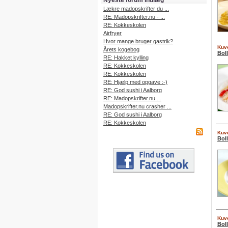
Nyeste forum indlæg
Lækre madopskrifter du ...
RE: Madopskrifter.nu - ...
RE: Kokkeskolen
Airfryer
Hvor mange bruger gastrik?
Kuve
Årets kogebog
Boll
RE: Hakket kylling
RE: Kokkeskolen
RE: Kokkeskolen
RE: Hjælp med opgave :-)
RE: God sushi i Aalborg
RE: Madopskrifter.nu ...
Madopskrifter.nu crasher ...
RE: God sushi i Aalborg
RE: Kokkeskolen
Kuve
Boll
Kuve
Bol