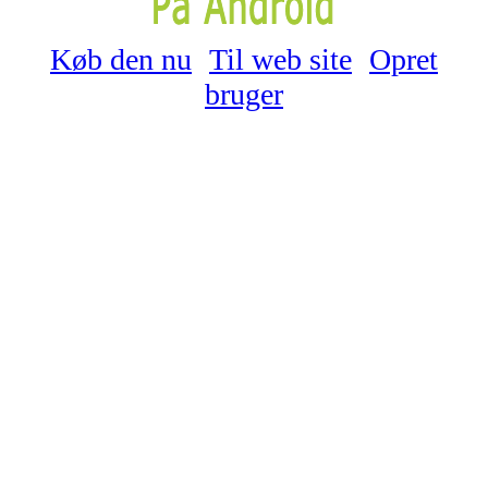
Køb den nu
Til web site
Opret
bruger