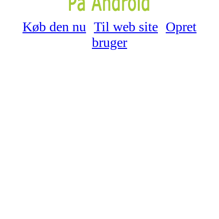
Køb den nu
Til web site
Opret
bruger