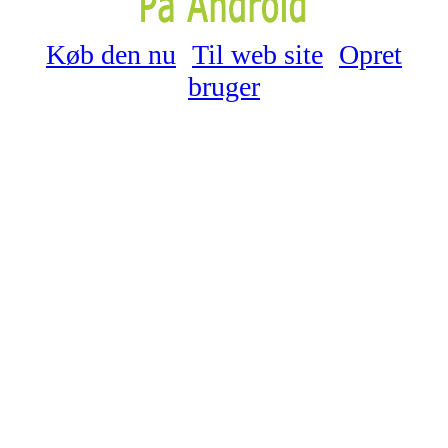
Køb den nu
Til web site
Opret
bruger