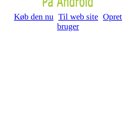
Køb den nu
Til web site
Opret
bruger