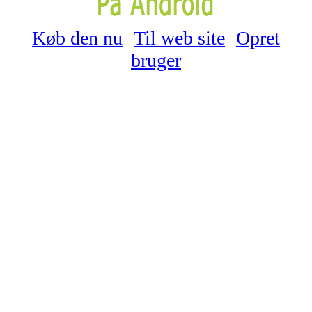
Køb den nu
Til web site
Opret
bruger