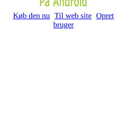
Køb den nu
Til web site
Opret
bruger