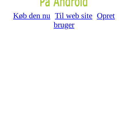
Køb den nu
Til web site
Opret
bruger