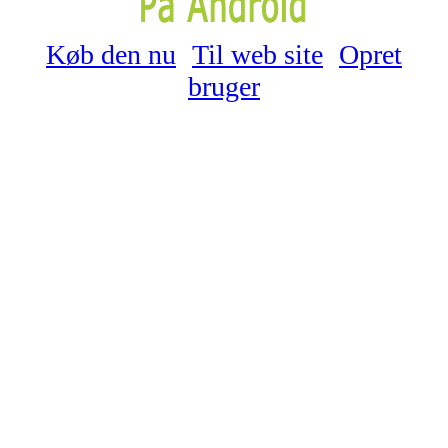
Køb den nu
Til web site
Opret
bruger