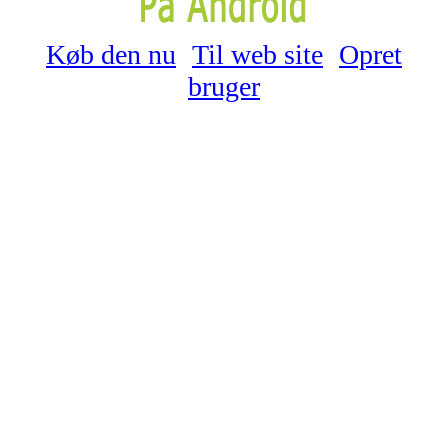
Køb den nu
Til web site
Opret
bruger