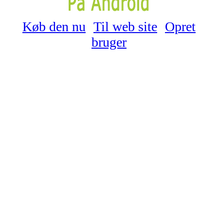
Køb den nu
Til web site
Opret
bruger