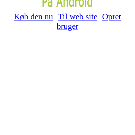
Køb den nu
Til web site
Opret
bruger