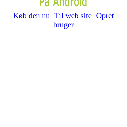
Køb den nu
Til web site
Opret
bruger