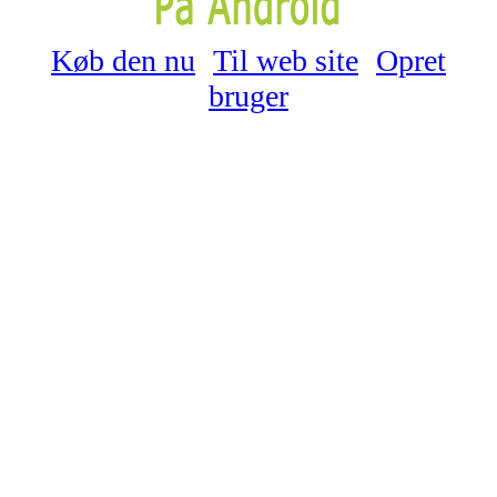
Køb den nu
Til web site
Opret
bruger