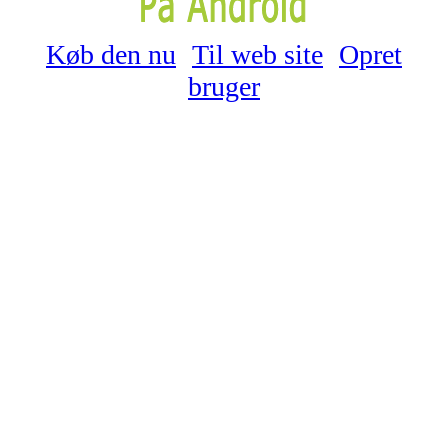
Køb den nu
Til web site
Opret
bruger