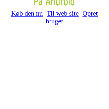
Køb den nu
Til web site
Opret
bruger