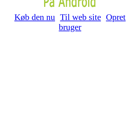
Køb den nu
Til web site
Opret
bruger