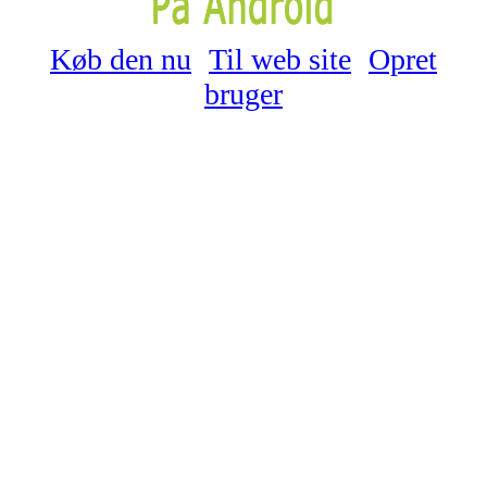
Køb den nu
Til web site
Opret
bruger