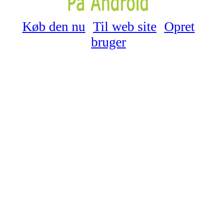
Køb den nu
Til web site
Opret
bruger