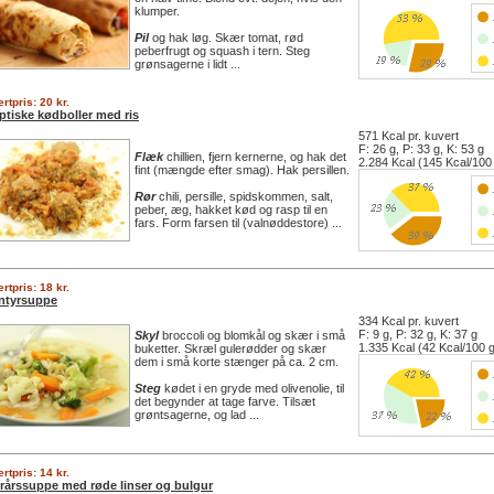
klumper.
Pil
og hak løg. Skær tomat, rød
peberfrugt og squash i tern. Steg
grønsagerne i lidt ...
rtpris: 20 kr.
ptiske kødboller med ris
571 Kcal pr. kuvert
F: 26 g, P: 33 g, K: 53 g
Flæk
chillien, fjern kernerne, og hak det
2.284 Kcal (145 Kcal/100
fint (mængde efter smag). Hak persillen.
Rør
chili, persille, spidskommen, salt,
peber, æg, hakket kød og rasp til en
fars. Form farsen til (valnøddestore) ...
rtpris: 18 kr.
ntyrsuppe
334 Kcal pr. kuvert
F: 9 g, P: 32 g, K: 37 g
Skyl
broccoli og blomkål og skær i små
1.335 Kcal (42 Kcal/100 
buketter. Skræl gulerødder og skær
dem i små korte stænger på ca. 2 cm.
Steg
kødet i en gryde med olivenolie, til
det begynder at tage farve. Tilsæt
grøntsagerne, og lad ...
rtpris: 14 kr.
erårssuppe med røde linser og bulgur