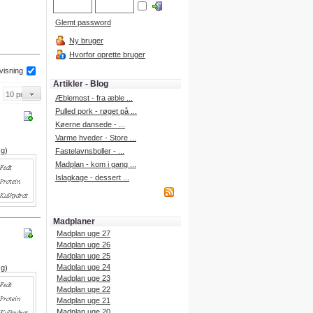
Glemt password
Ny bruger
Hvorfor oprette bruger
 visning
Artikler - Blog
Æblemost - fra æble ...
Pulled pork - røget på ...
Køerne dansede - ...
Varme hveder - Store ...
 g)
Fastelavnsboller - ...
Madplan - kom i gang ...
Islagkage - dessert ...
Madplaner
Madplan uge 27
Madplan uge 26
Madplan uge 25
Madplan uge 24
 g)
Madplan uge 23
Madplan uge 22
Madplan uge 21
Madplan uge 20