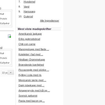
7.
Hvedemel
8.
Vand
g)
9.
Hønseæg
Intelligent søgning
10.
Gulerod
Få foreslået opskrifter.
Alle Ingredienser
Madopskrifter.nu sætter igen
standarden for opskriftssøgning.
Mest viste madopskrifter
Prøv vores nye "Foreslå
opskrifter" funktion.
Amerikansk lagkage
Læs mere her.
Eriks gulerodsbrud
Chili con carne
 g)
Marengskage med fløde ...
Mad Forum
Koteletter i fad med ...
Vi har nu oprettet et mad forum,
hvor i kan dele jeres erfaringer.
Hindbær-Drømmekage
Log på med dine oplysninger fra
Brændende kærlighed
Madopskrifter.nu.
Gå til forum
Pizzasnegle med skinke ...
Kylling i cola med ris
Mexicansk tærte med ...
Daim islagkage med ...
Indkøbsliste på SMS
Amagergryde med kål og ...
Du kan få tilsendt din indkøbsliste
Svensk pølseret
på SMS.
Pasta med bacon og ...
For at benytte SMS funktionen,
skal du være logget på, og have