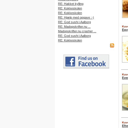
RE: Hakket kylling
RE: Kokkeskolen
RE: Kokkeskolen
RE: Hjælp med opgave :-)
RE: God sushi i Aalborg
RE: Madopskrifter.nu ...
Kuve
Egy
Madopskrifter.nu crasher ...
RE: God sushi i Aalborg
RE: Kokkeskolen
Kuve
Eve
Kuve
Eft