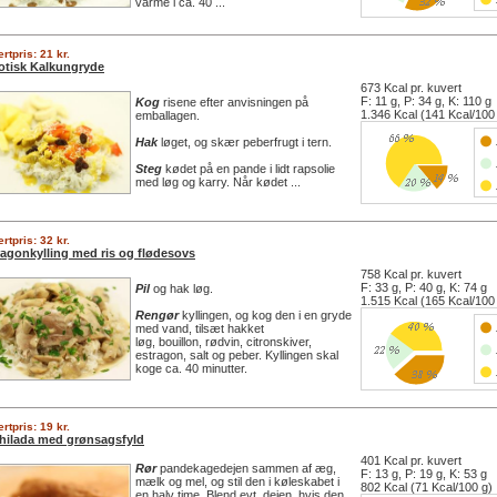
varme i ca. 40 ...
rtpris: 21 kr.
otisk Kalkungryde
673 Kcal pr. kuvert
F: 11 g, P: 34 g, K: 110 g
Kog
risene efter anvisningen på
1.346 Kcal (141 Kcal/100
emballagen.
Hak
løget, og skær peberfrugt i tern.
Steg
kødet på en pande i lidt rapsolie
med løg og karry. Når kødet ...
rtpris: 32 kr.
ragonkylling med ris og flødesovs
758 Kcal pr. kuvert
F: 33 g, P: 40 g, K: 74 g
Pil
og hak løg.
1.515 Kcal (165 Kcal/100
Rengør
kyllingen, og kog den i en gryde
med vand, tilsæt hakket
løg, bouillon, rødvin, citronskiver,
estragon, salt og peber. Kyllingen skal
koge ca. 40 minutter.
rtpris: 19 kr.
hilada med grønsagsfyld
401 Kcal pr. kuvert
Rør
pandekagedejen sammen af æg,
F: 13 g, P: 19 g, K: 53 g
mælk og mel, og stil den i køleskabet i
802 Kcal (71 Kcal/100 g)
en halv time. Blend evt. dejen, hvis den