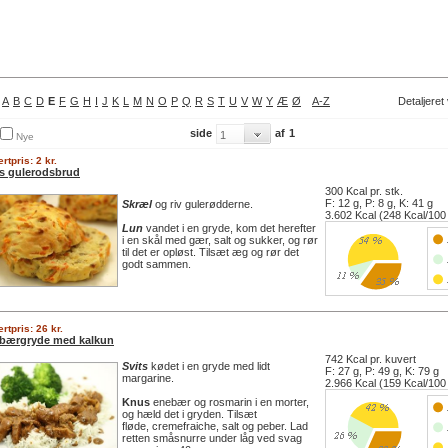
A
B
C
D
E
F
G
H
I
J
K
L
M
N
O
P
Q
R
S
T
U
V
W
Y
Æ
Ø
A-Z
Detaljeret
side
af
1
Nye
rtpris: 2 kr.
ks gulerodsbrud
300 Kcal pr. stk.
F: 12 g, P: 8 g, K: 41 g
Skræl
og riv gulerødderne.
3.602 Kcal (248 Kcal/100
Lun
vandet i en gryde, kom det herefter
i en skål med gær, salt og sukker, og rør
til det er opløst. Tilsæt æg og rør det
godt sammen.
rtpris: 26 kr.
bærgryde med kalkun
742 Kcal pr. kuvert
Svits
kødet i en gryde med lidt
F: 27 g, P: 49 g, K: 79 g
margarine.
2.966 Kcal (159 Kcal/100
Knus
enebær og rosmarin i en morter,
og hæld det i gryden. Tilsæt
fløde, cremefraiche, salt og peber. Lad
retten småsnurre under låg ved svag