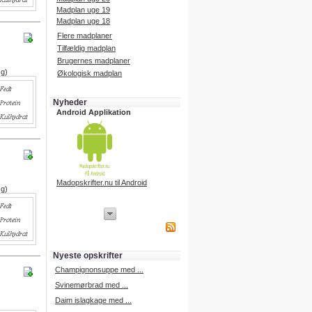
Madplan uge 19
Madplan uge 18
Flere madplaner
Tilfældig madplan
Brugernes madplaner
 g)
Økologisk madplan
Nyheder
Android Applikation
Madopskrifter.nu til Android
 g)
iPhone Applikation
iPhone applikation.
Hent vores iPhone applikation på
APP Store i dag.
Nyeste opskrifter
iPhone udvikling
Champignonsuppe med ...
Svinemørbrad med ...
Daim islagkage med ...