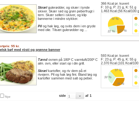
366 Kcal pr. kuvert
F: 10 g, P: 21 g, K: 51 g
Skræl
gulerødder, og skær i tynde
1.463 Kcal (56 Kcal/100 
skiver. Skær rød og grøn peberfrugt i
tern. Skær selleri i skiver, og klip
bønnerne i mindre stykker.
Pil
og hak løg, og svits dem i en gryde
med olie. Tilsæt gulerødder og ...
rtpris: 55 kr.
elsk bøf med rösti og grønne bønner
593 Kcal pr. kuvert
F: 23 g, P: 45 g, K: 55 g
Tænd
ovnen på 180º C varmluft/200º C
2.370 Kcal (101 Kcal/100
alm. ovn, eller start op i din grill.
Skræl
kartofler, og riv dem på et
rivejern. Pil og hak løg fint. Bland løg og
kartofler sammen med salt og peber.
side
af
1
Nye