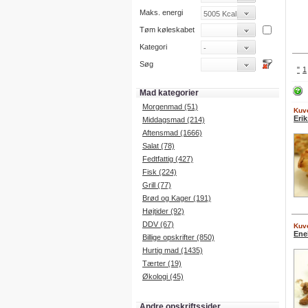
Maks. energi
Tøm køleskabet
Kategori
Søg
"
1
Mad kategorier
Morgenmad (51)
Kuve
Eri
Middagsmad (214)
Aftensmad (1666)
Salat (78)
Fedtfattig (427)
Fisk (224)
Grill (77)
Brød og Kager (191)
Højtider (92)
DDV (67)
Kuve
Ene
Billige opskrifter (850)
Hurtig mad (1435)
Tærter (19)
Økologi (45)
Andre opskriftssider