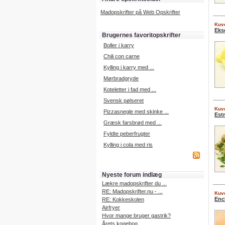
Madopskrifter på Web Opskrifter
Kuve
Eks
Brugernes favoritopskrifter
Boller i karry
Chili con carne
Kylling i karry med ...
Mørbradgryde
Koteletter i fad med ...
Svensk pølseret
Kuve
Pizzasnegle med skinke ...
Est
Græsk farsbrød med ...
Fyldte peberfrugter
Kylling i cola med ris
Nyeste forum indlæg
Lækre madopskrifter du ...
RE: Madopskrifter.nu - ...
Kuve
Enc
RE: Kokkeskolen
Airfryer
Hvor mange bruger gastrik?
Årets kogebog