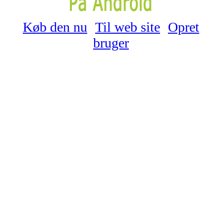
Køb den nu
Til web site
Opret
bruger