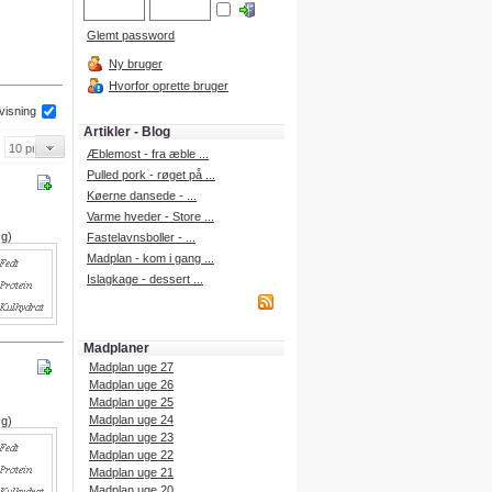
Glemt password
Ny bruger
Hvorfor oprette bruger
 visning
Artikler - Blog
Æblemost - fra æble ...
Pulled pork - røget på ...
Køerne dansede - ...
Varme hveder - Store ...
 g)
Fastelavnsboller - ...
Madplan - kom i gang ...
Islagkage - dessert ...
Madplaner
Madplan uge 27
Madplan uge 26
Madplan uge 25
Madplan uge 24
 g)
Madplan uge 23
Madplan uge 22
Madplan uge 21
Madplan uge 20