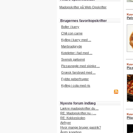
Madopskrifter på Web Opskrifter
Kuve
Pøl
Brugernes favoritopskrifter
Boller i karry
Chili con carne
Kylling i karry med ...
Mørbradgryde
Koteletter i fad med ...
Svensk pølseret
Kuve
Pizzasnegle med skinke ...
Pizz
Græsk farsbrød med ...
Fyldte peberfrugter
Kylling i cola med ris
Nyeste forum indlæg
Lækre madopskrifter du ...
RE: Madopskrifter.nu - ...
Kuve
Pita
RE: Kokkeskolen
Airfryer
Hvor mange bruger gastrik?
Årets kogebog