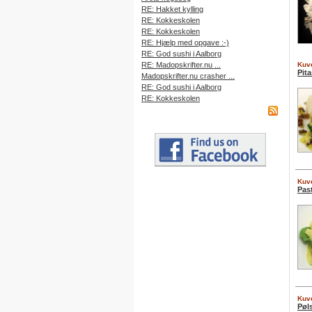
RE: Hakket kylling
RE: Kokkeskolen
RE: Kokkeskolen
RE: Hjælp med opgave :-)
RE: God sushi i Aalborg
RE: Madopskrifter.nu ...
Kuve
Pit
Madopskrifter.nu crasher ...
RE: God sushi i Aalborg
RE: Kokkeskolen
Kuve
Pas
Kuve
Pøl