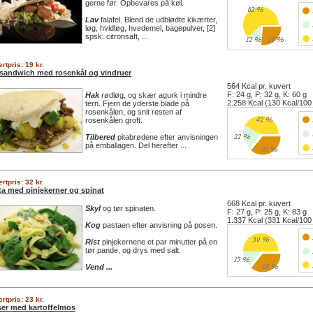
gerne før. Opbevares på køl.
Lav
falafel. Blend de udblødte kikærter,
løg, hvidløg, hvedemel, bagepulver, [2]
spsk. citronsaft, ...
rtpris: 19 kr.
asandwich med rosenkål og vindruer
564 Kcal pr. kuvert
F: 24 g, P: 32 g, K: 60 g
Hak
rødløg, og skær agurk i mindre
2.258 Kcal (130 Kcal/100
tern. Fjern de yderste blade på
rosenkålen, og snit resten af
rosenkålen groft.
Tilbered
pitabrødene efter anvisningen
på emballagen. Del herefter ...
rtpris: 32 kr.
ta med pinjekerner og spinat
668 Kcal pr. kuvert
Skyl
og tør spinaten.
F: 27 g, P: 25 g, K: 83 g
1.337 Kcal (331 Kcal/100
Kog
pastaen efter anvisning på posen.
Rist
pinjekernene et par minutter på en
tør pande, og drys med salt.
Vend ...
rtpris: 23 kr.
ser med kartoffelmos