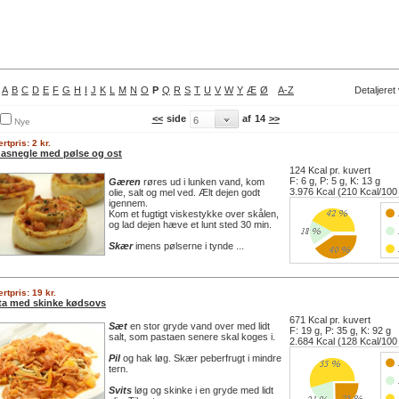
A
B
C
D
E
F
G
H
I
J
K
L
M
N
O
P
Q
R
S
T
U
V
W
Y
Æ
Ø
A-Z
Detaljeret
<<
side
af
14
>>
Nye
rtpris: 2 kr.
zasnegle med pølse og ost
124 Kcal pr. kuvert
F: 6 g, P: 5 g, K: 13 g
Gæren
røres ud i lunken vand, kom
3.976 Kcal (210 Kcal/100
olie, salt og mel ved. Ælt dejen godt
igennem.
Kom et fugtigt viskestykke over skålen,
og lad dejen hæve et lunt sted 30 min.
Skær
imens pølserne i tynde ...
rtpris: 19 kr.
ta med skinke kødsovs
671 Kcal pr. kuvert
Sæt
en stor gryde vand over med lidt
F: 19 g, P: 35 g, K: 92 g
salt, som pastaen senere skal koges i.
2.684 Kcal (128 Kcal/100
Pil
og hak løg. Skær peberfrugt i mindre
tern.
Svits
løg og skinke i en gryde med lidt