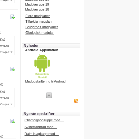
Madplan uge 19
Madplan uge 18
Flere madplaner
Tilfældig madplan
Brugernes madplaner
g)
Økologisk madplan
Nyheder
Android Applikation
Madopskrifter.nu til Android
 g)
iPhone Applikation
iPhone applikation.
Hent vores iPhone applikation på
APP Store i dag.
Nyeste opskrifter
iPhone udvikling
Champignonsuppe med ...
Svinemørbrad med ...
Daim islagkage med ...
 g)