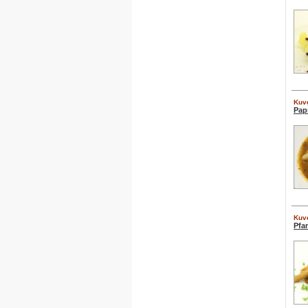
Kuve
Pap
Kuve
Pfan