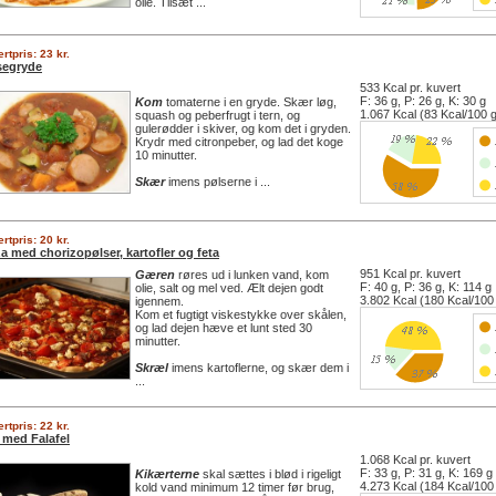
olie. Tilsæt ...
rtpris: 23 kr.
segryde
533 Kcal pr. kuvert
F: 36 g, P: 26 g, K: 30 g
Kom
tomaterne i en gryde. Skær løg,
1.067 Kcal (83 Kcal/100 
squash og peberfrugt i tern, og
gulerødder i skiver, og kom det i gryden.
Krydr med citronpeber, og lad det koge
10 minutter.
Skær
imens pølserne i ...
rtpris: 20 kr.
a med chorizopølser, kartofler og feta
951 Kcal pr. kuvert
Gæren
røres ud i lunken vand, kom
F: 40 g, P: 36 g, K: 114 g
olie, salt og mel ved. Ælt dejen godt
3.802 Kcal (180 Kcal/100
igennem.
Kom et fugtigt viskestykke over skålen,
og lad dejen hæve et lunt sted 30
minutter.
Skræl
imens kartoflerne, og skær dem i
...
rtpris: 22 kr.
 med Falafel
1.068 Kcal pr. kuvert
F: 33 g, P: 31 g, K: 169 g
Kikærterne
skal sættes i blød i rigeligt
4.273 Kcal (184 Kcal/100
kold vand minimum 12 timer før brug,