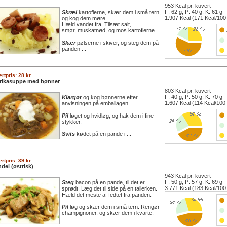
953 Kcal pr. kuvert
F: 62 g, P: 40 g, K: 61 g
Skræl
kartoflerne, skær dem i små tern,
1.907 Kcal (171 Kcal/100
og kog dem møre.
Hæld vandet fra. Tilsæt salt,
smør, muskatnød, og mos kartoflerne.
Skær
pølserne i skiver, og steg dem på
panden ...
rtpris: 28 kr.
rikasuppe med bønner
803 Kcal pr. kuvert
F: 40 g, P: 50 g, K: 70 g
Klargør
og kog bønnerne efter
1.607 Kcal (114 Kcal/100
anvisningen på emballagen.
Pil
løget og hvidløg, og hak dem i fine
stykker.
Svits
kødet på en pande i ...
rtpris: 39 kr.
del (østrisk)
943 Kcal pr. kuvert
F: 50 g, P: 57 g, K: 69 g
Steg
bacon på en pande, til det er
3.771 Kcal (183 Kcal/100
sprødt. Læg det til side på en tallerken.
Hæld det meste af fedtet fra panden.
Pil
løg og skær dem i små tern. Rengør
champignoner, og skær dem i kvarte.