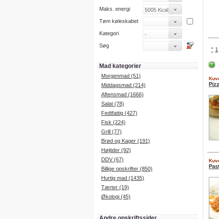
Maks. energi
Tøm køleskabet
Kategori
Søg
"
1
Mad kategorier
Morgenmad (51)
Kuve
Piz
Middagsmad (214)
Aftensmad (1666)
Salat (78)
Fedtfattig (427)
Fisk (224)
Grill (77)
Brød og Kager (191)
Højtider (92)
DDV (67)
Kuve
Pas
Billige opskrifter (850)
Hurtig mad (1435)
Tærter (19)
Økologi (45)
Andre opskriftssider