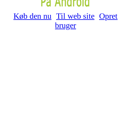
Køb den nu
Til web site
Opret
bruger