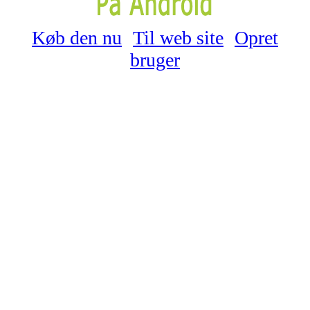
Køb den nu
Til web site
Opret
bruger