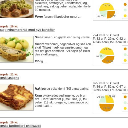
oksefars, havregryn, kartoffelmel, løg,
vand, æg, salt og peber, og lad den hvile
10 minutter.
Form
farsen til kødboller rundt ...
rtpris: 20 kr.
bagt svinemørbrad med nye kartofler
724 Kcal pr. kuvert
Smelt
smør i en gryde ved svag varme.
F: 32 g, P: 29 g, K: 82 g
4.346 Kcal (151 Kcal/100
Bland
hvedemel, bagepulver og salt i en
skål. Tilsæt mælk og smeltet smør, og
ælt det godt sammen. Stil dejen på køl til
den skal bruges.
Pil
og ...
rtpris: 21 kr.
iensk lasagne
975 Kcal pr. kuvert
F: 56 g, P: 52 g, K: 67 g
Hak
løg og svits den i [30] g margarine.
3.898 Kcal (171 Kcal/100
Kom
oksekødet ved løgene, og brun
det. Tilsæt derefter [1] tsk. salt, [1] tsk.
peber, [1] tsk. oregano, tomatsauce og
vand. Lad ...
rtpris: 20 kr.
ienske kødboller i chilisauce