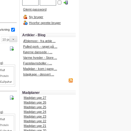
Glemt password
Ny bruger
Hvorfor oprette bruger
 visning
Artikler - Blog
Æblemost - fra æble ...
Pulled pork - røget på ...
Køerne dansede - ...
Varme hveder - Store ...
 g)
Fastelavnsboller - ...
Madplan - kom i gang ...
Islagkage - dessert ...
Madplaner
Madplan uge 27
Madplan uge 26
Madplan uge 25
Madplan uge 24
 g)
Madplan uge 23
Madplan uge 22
Madplan uge 21
Madplan uge 20