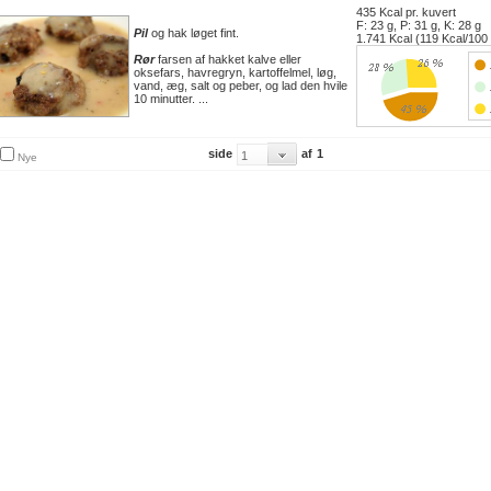
435 Kcal pr. kuvert
F: 23 g, P: 31 g, K: 28 g
Pil
og hak løget fint.
1.741 Kcal (119 Kcal/100
Rør
farsen af hakket kalve eller
oksefars, havregryn, kartoffelmel, løg,
vand, æg, salt og peber, og lad den hvile
10 minutter. ...
side
af
1
Nye