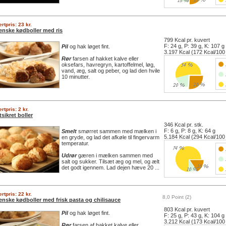
rtpris: 23 kr.
ienske kødboller med ris
799 Kcal pr. kuvert
F: 24 g, P: 39 g, K: 107 g
Pil
og hak løget fint.
3.197 Kcal (172 Kcal/100
Rør
farsen af hakket kalve eller
oksefars, havregryn, kartoffelmel, løg,
vand, æg, salt og peber, og lad den hvile
10 minutter.
rtpris: 2 kr.
tsikret boller
346 Kcal pr. stk.
F: 6 g, P: 8 g, K: 64 g
Smelt
smørret sammen med mælken i
5.184 Kcal (294 Kcal/100
en gryde, og lad det afkøle til fingervarm
temperatur.
Udrør
gæren i mælken sammen med
salt og sukker. Tilsæt æg og mel, og ælt
det godt igennem. Lad dejen hæve 20 ...
rtpris: 22 kr.
8,0 Point (2)
ienske kødboller med frisk pasta og chilisauce
803 Kcal pr. kuvert
Pil
og hak løget fint.
F: 25 g, P: 43 g, K: 104 g
3.212 Kcal (173 Kcal/100
Rør
farsen af hakket kalve eller