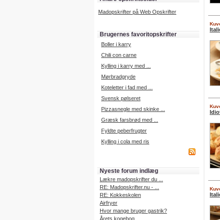
Madopskrifter på Web Opskrifter
Kuve
Ital
Brugernes favoritopskrifter
Boller i karry
Chili con carne
Kylling i karry med ...
Mørbradgryde
Koteletter i fad med ...
Svensk pølseret
Kuve
Pizzasnegle med skinke ...
Idio
Græsk farsbrød med ...
Fyldte peberfrugter
Kylling i cola med ris
Nyeste forum indlæg
Lækre madopskrifter du ...
RE: Madopskrifter.nu - ...
Kuve
Ital
RE: Kokkeskolen
Airfryer
Hvor mange bruger gastrik?
Årets kogebog