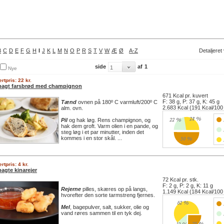
B
C
D
E
F
G
H
I
J
K
L
M
N
O
P
R
S
T
V
W
Æ
Ø
A-Z
Detaljeret
side
af
1
Nye
rtpris: 22 kr.
bagt farsbrød med champignon
671 Kcal pr. kuvert
F: 38 g, P: 37 g, K: 45 g
Tænd
ovnen på 180º C varmluft/200º C
2.683 Kcal (191 Kcal/100
alm. ovn.
Pil
og hak løg. Rens champignon, og
hak dem groft. Varm olien i en pande, og
steg løg i et par minutter, inden det
kommes i en stor skål. ...
rtpris: 4 kr.
bagte kinarejer
72 Kcal pr. stk.
F: 2 g, P: 2 g, K: 11 g
Rejerne
pilles, skæres op på langs,
1.149 Kcal (184 Kcal/100
hvorefter den sorte tarmstreng fjernes.
Mel
, bagepulver, salt, sukker, olie og
vand røres sammen til en tyk dej.