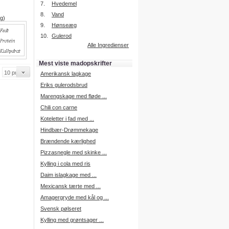
7.
Hvedemel
8.
Vand
 g)
9.
Hønseæg
Intelligent søgning
10.
Gulerod
Få foreslået opskrifter.
Alle Ingredienser
Madopskrifter.nu sætter igen
standarden for opskriftssøgning.
Mest viste madopskrifter
Prøv vores nye "Foreslå
opskrifter" funktion.
Amerikansk lagkage
Læs mere her.
Eriks gulerodsbrud
Marengskage med fløde ...
Chili con carne
Mad Forum
Koteletter i fad med ...
Vi har nu oprettet et mad forum,
hvor i kan dele jeres erfaringer.
Hindbær-Drømmekage
Log på med dine oplysninger fra
Brændende kærlighed
Madopskrifter.nu.
Gå til forum
Pizzasnegle med skinke ...
Kylling i cola med ris
Daim islagkage med ...
Mexicansk tærte med ...
Indkøbsliste på SMS
Amagergryde med kål og ...
Du kan få tilsendt din indkøbsliste
Svensk pølseret
på SMS.
Kylling med grøntsager ...
For at benytte SMS funktionen,
skal du være logget på, og have