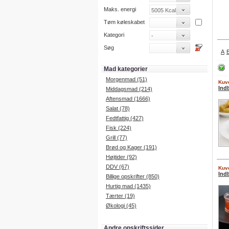
Maks. energi
Tøm køleskabet
Kategori
Søg
A
Mad kategorier
Morgenmad (51)
Kuve
Ind
Middagsmad (214)
Aftensmad (1666)
Salat (78)
Fedtfattig (427)
Fisk (224)
Grill (77)
Brød og Kager (191)
Højtider (92)
DDV (67)
Kuve
Ind
Billige opskrifter (850)
Hurtig mad (1435)
Tærter (19)
Økologi (45)
Andre opskriftssider