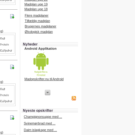
Madplan uge 19
Madplan uge 18
Flere madplaner
Tilfældig madplan
Brugernes madplaner
 g)
Økologisk madplan
Nyheder
Android Applikation
Madopskrifter.nu til Android
 g)
iPhone Applikation
iPhone applikation.
Hent vores iPhone applikation på
APP Store i dag.
Nyeste opskrifter
iPhone udvikling
Champignonsuppe med ...
Svinemørbrad med ...
Daim islagkage med ...
 g)