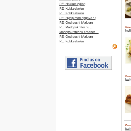
RE: Hakket kylling
RE: Kokkeskolen
RE: Kokkeskolen
RE: Hjælp med opgave :-)
RE: God sushi i Aalborg
RE: Madopskrifter.nu ...
Kuve
Ind
Madopskrifter.nu crasher ...
RE: God sushi i Aalborg
RE: Kokkeskolen
Kuve
Ital
Kuve
Ital