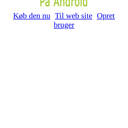
Køb den nu
Til web site
Opret
bruger