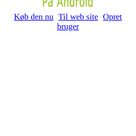
Køb den nu
Til web site
Opret
bruger