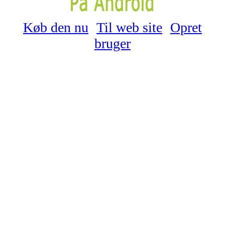
Køb den nu
Til web site
Opret
bruger