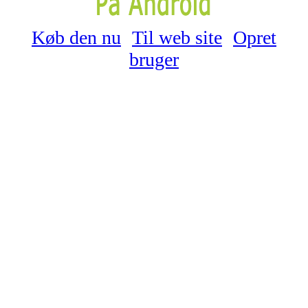
Køb den nu
Til web site
Opret
bruger