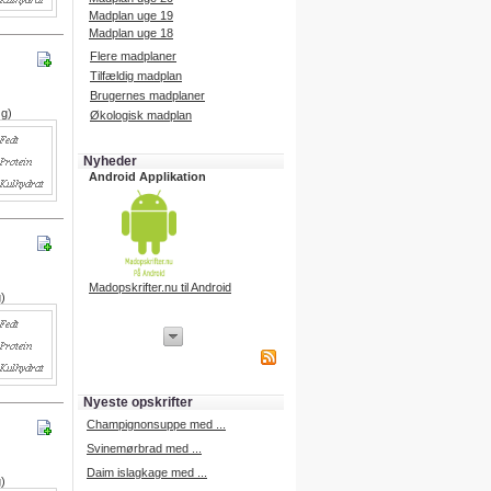
Madplan uge 19
Madplan uge 18
Flere madplaner
Tilfældig madplan
Brugernes madplaner
 g)
Økologisk madplan
Nyheder
Android Applikation
Madopskrifter.nu til Android
g)
iPhone Applikation
iPhone applikation.
Hent vores iPhone applikation på
APP Store i dag.
Nyeste opskrifter
iPhone udvikling
Champignonsuppe med ...
Svinemørbrad med ...
Daim islagkage med ...
g)