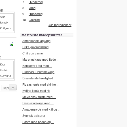
7.
Hvedemel
8.
Vand
 g)
9.
Hønseæg
Intelligent søgning
10.
Gulerod
Få foreslået opskrifter.
Alle Ingredienser
Madopskrifter.nu sætter igen
standarden for opskriftssøgning.
Mest viste madopskrifter
Prøv vores nye "Foreslå
opskrifter" funktion.
Amerikansk lagkage
Læs mere her.
Eriks gulerodsbrud
Chili con carne
g)
Marengskage med fløde ...
Mad Forum
Koteletter i fad med ...
Vi har nu oprettet et mad forum,
hvor i kan dele jeres erfaringer.
Hindbær-Drømmekage
Log på med dine oplysninger fra
Brændende kærlighed
Madopskrifter.nu.
Gå til forum
Pizzasnegle med skinke ...
Kylling i cola med ris
Mexicansk tærte med ...
Daim islagkage med ...
Indkøbsliste på SMS
Amagergryde med kål og ...
Du kan få tilsendt din indkøbsliste
Svensk pølseret
på SMS.
Pasta med bacon og ...
For at benytte SMS funktionen,
skal du være logget på, og have