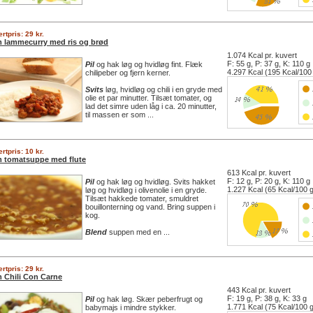
rtpris: 29 kr.
 lammecurry med ris og brød
1.074 Kcal pr. kuvert
F: 55 g, P: 37 g, K: 110 g
Pil
og hak løg og hvidløg fint. Flæk
4.297 Kcal (195 Kcal/100
chilipeber og fjern kerner.
Svits
løg, hvidløg og chili i en gryde med
olie et par minutter. Tilsæt tomater, og
lad det simre uden låg i ca. 20 minutter,
til massen er som ...
rtpris: 10 kr.
 tomatsuppe med flute
613 Kcal pr. kuvert
F: 12 g, P: 20 g, K: 110 g
Pil
og hak løg og hvidløg. Svits hakket
1.227 Kcal (65 Kcal/100 
løg og hvidløg i olivenolie i en gryde.
Tilsæt hakkede tomater, smuldret
bouillonterning og vand. Bring suppen i
kog.
Blend
suppen med en ...
rtpris: 29 kr.
 Chili Con Carne
443 Kcal pr. kuvert
F: 19 g, P: 38 g, K: 33 g
Pil
og hak løg. Skær peberfrugt og
1.771 Kcal (75 Kcal/100 
babymajs i mindre stykker.