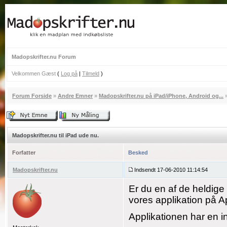
Madopskrifter.nu Forum
Velkommen Gæst
(
Log på
|
Tilmeld
)
Forum Forside
»
Andre Emner
»
Madopskrifter.nu på iPad/iPhone, Android og...
Madopskrifter.nu til iPad ude nu.
Forfatter
Besked
Madopskrifter.nu
Indsendt 17-06-2010 11:14:54
Er du en af de heldige 
vores applikation på A
Applikationen har en in