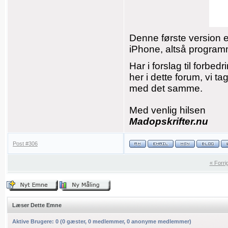
Denne første version e
iPhone, altså programm
Har i forslag til forbedr
her i dette forum, vi ta
med det samme.
Med venlig hilsen
Madopskrifter.nu
Post #306
« Forr
Læser Dette Emne
Aktive Brugere:
0
(
0
gæster,
0
medlemmer,
0
anonyme medlemmer
)