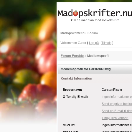
Madopskrifter.nu Forum
Velkommen Gæst
(
Log på
|
Tilmeld
)
Forum Forside
»
Medlemsprofil
Medlemsprofil for CarstenRisvig
Kontakt Information
Brugernavn:
CarstenRisvig
Offentlig E-mail:
Ingen informationer e
Send en privat besked
Send en E-mail til de
Tilføj/Fjern Venner!
MSN IM:
Ingen informationer e