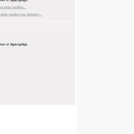
oner er tilgængelige.
fra dette medlem...
 dette medlem har deltaget i...
oner er tilgængelige.