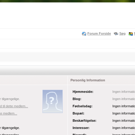
Forum Forside
Søg
Personlig Information
Hjemmeside:
Ingen informati
r tilgængelige.
Blog:
Ingen informati
 til dette medlem...
Fødselsdag:
Ingen informati
tte medlem...
Bopæl:
Ingen informati
Beskæftigelse:
Ingen informati
r tilgængelige.
Interesser:
Ingen informati