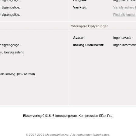
r tilgængelige.
Biografi:
Ingen informati
r tilgængelige.
Værktøj:
Vis alle indlæg 
r tilgængelige.
Find alle emner
Yderligere Oplysninger
Avatar:
Ingen avatar.
r tilgængelige.
Indlæg Underskrift:
Ingen informati
(0 besøg siden)
tale indlæg.
(0% af total)
Eksekvering 0,016.
6 forespørgelser.
Kompression Slået Fra.
© 2007-2026 Madopskrifter.nu. Alle rettigheder forbeholdes.