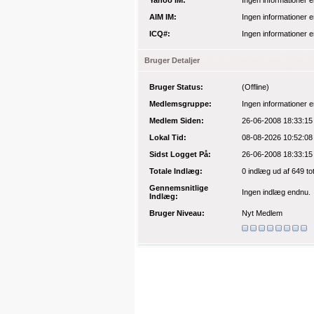
Yahoo IM:
Ingen informationer e
AIM IM:
Ingen informationer e
ICQ#:
Ingen informationer e
Bruger Detaljer
Bruger Status:
(Offline)
Medlemsgruppe:
Ingen informationer e
Medlem Siden:
26-06-2008 18:33:15
Lokal Tid:
08-08-2026 10:52:08
Sidst Logget På:
26-06-2008 18:33:15
Totale Indlæg:
0 indlæg
ud af 649 to
Gennemsnitlige
Ingen indlæg endnu.
Indlæg:
Bruger Niveau:
Nyt Medlem