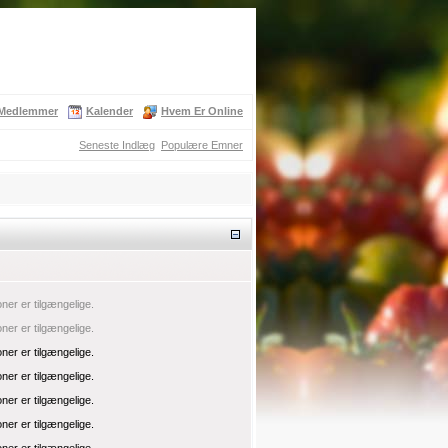
Medlemmer
Kalender
Hvem Er Online
Seneste Indlæg
Populære Emner
oner er tilgængelige.
oner er tilgængelige.
oner er tilgængelige.
oner er tilgængelige.
oner er tilgængelige.
oner er tilgængelige.