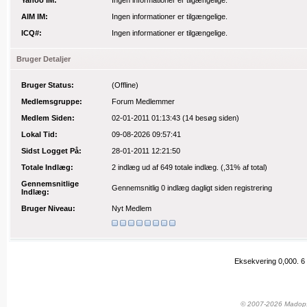
Yahoo IM:
Ingen informationer er tilgængelige.
AIM IM:
Ingen informationer er tilgængelige.
ICQ#:
Ingen informationer er tilgængelige.
Bruger Detaljer
Bruger Status:
(Offline)
Medlemsgruppe:
Forum Medlemmer
Medlem Siden:
02-01-2011 01:13:43
(14 besøg siden)
Lokal Tid:
09-08-2026 09:57:41
Sidst Logget På:
28-01-2011 12:21:50
Totale Indlæg:
2 indlæg
ud af 649 totale indlæg.
(,31% af total)
Gennemsnitlige
Gennemsnitlig 0 indlæg dagligt siden registrering
Indlæg:
Bruger Niveau:
Nyt Medlem
Eksekvering 0,000.
6
© 2007-2026 Madopskr