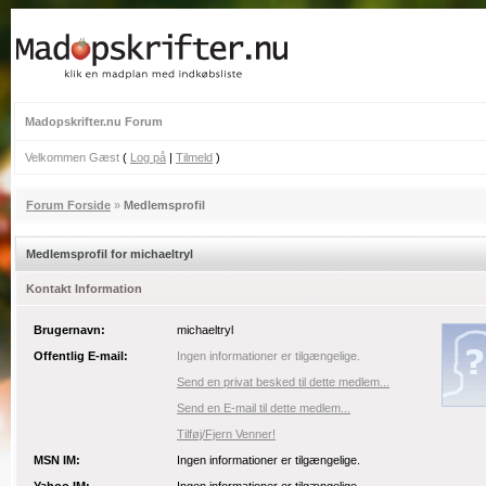
Madopskrifter.nu Forum
Velkommen Gæst
(
Log på
|
Tilmeld
)
Forum Forside
»
Medlemsprofil
Medlemsprofil for michaeltryl
Kontakt Information
Brugernavn:
michaeltryl
Offentlig E-mail:
Ingen informationer er tilgængelige.
Send en privat besked til dette medlem...
Send en E-mail til dette medlem...
Tilføj/Fjern Venner!
MSN IM:
Ingen informationer er tilgængelige.