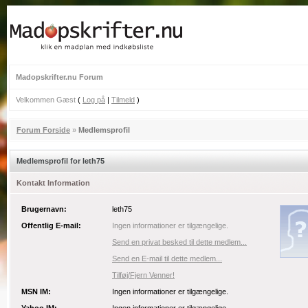
Madopskrifter.nu Forum
Velkommen Gæst
(
Log på
|
Tilmeld
)
Forum Forside
»
Medlemsprofil
Medlemsprofil for leth75
Kontakt Information
Brugernavn:
leth75
Offentlig E-mail:
Ingen informationer er tilgængelige.
Send en privat besked til dette medlem...
Send en E-mail til dette medlem...
Tilføj/Fjern Venner!
MSN IM:
Ingen informationer er tilgængelige.