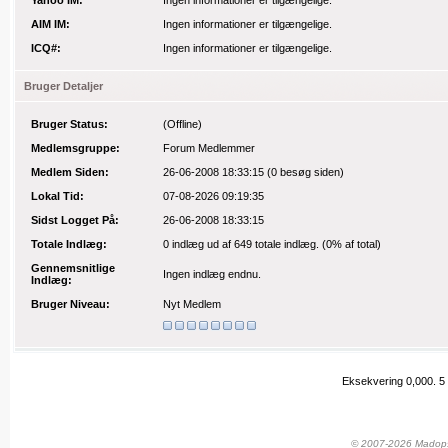
Yahoo IM:
Ingen informationer er tilgængelige.
AIM IM:
Ingen informationer er tilgængelige.
ICQ#:
Ingen informationer er tilgængelige.
Bruger Detaljer
Bruger Status:
(Offline)
Medlemsgruppe:
Forum Medlemmer
Medlem Siden:
26-06-2008 18:33:15
(0 besøg siden)
Lokal Tid:
07-08-2026 09:19:35
Sidst Logget På:
26-06-2008 18:33:15
Totale Indlæg:
0 indlæg
ud af 649 totale indlæg.
(0% af total)
Gennemsnitlige
Ingen indlæg endnu.
Indlæg:
Bruger Niveau:
Nyt Medlem
Eksekvering 0,000.
5
© 2007-2026 Madopskr