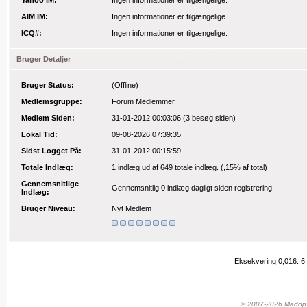
Yahoo IM:
Ingen informationer er tilgængelige.
AIM IM:
Ingen informationer er tilgængelige.
ICQ#:
Ingen informationer er tilgængelige.
Bruger Detaljer
Bruger Status:
(Offline)
Medlemsgruppe:
Forum Medlemmer
Medlem Siden:
31-01-2012 00:03:06
(3 besøg siden)
Lokal Tid:
09-08-2026 07:39:35
Sidst Logget På:
31-01-2012 00:15:59
Totale Indlæg:
1 indlæg
ud af 649 totale indlæg.
(,15% af total)
Gennemsnitlige
Gennemsnitlig 0 indlæg dagligt siden registrering
Indlæg:
Bruger Niveau:
Nyt Medlem
Eksekvering 0,016.
6
© 2007-2026 Madopskr