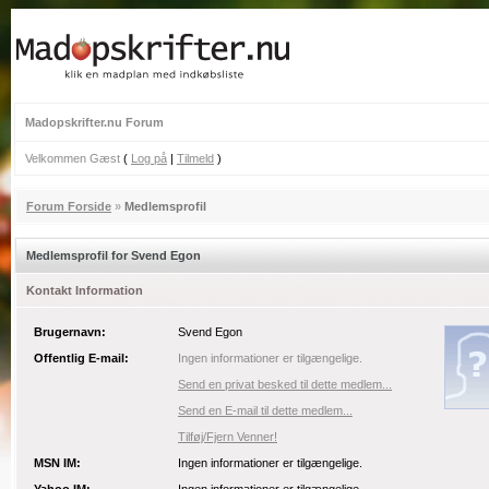
Madopskrifter.nu Forum
Velkommen Gæst
(
Log på
|
Tilmeld
)
Forum Forside
»
Medlemsprofil
Medlemsprofil for Svend Egon
Kontakt Information
Brugernavn:
Svend Egon
Offentlig E-mail:
Ingen informationer er tilgængelige.
Send en privat besked til dette medlem...
Send en E-mail til dette medlem...
Tilføj/Fjern Venner!
MSN IM:
Ingen informationer er tilgængelige.