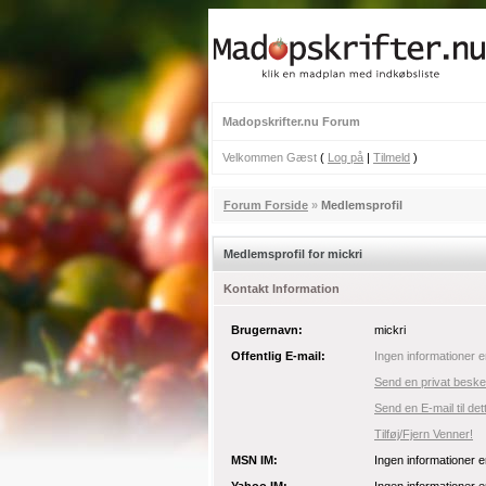
Madopskrifter.nu Forum
Velkommen Gæst
(
Log på
|
Tilmeld
)
Forum Forside
»
Medlemsprofil
Medlemsprofil for mickri
Kontakt Information
Brugernavn:
mickri
Offentlig E-mail:
Ingen informationer e
Send en privat besked
Send en E-mail til de
Tilføj/Fjern Venner!
MSN IM:
Ingen informationer e