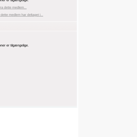
oner er tilgængelige.
fra dette medlem...
 dette medlem har deltaget i...
oner er tilgængelige.