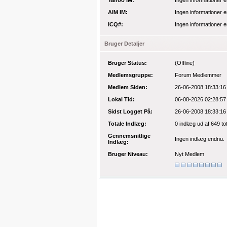
Yahoo IM:
Ingen informationer e
AIM IM:
Ingen informationer e
ICQ#:
Ingen informationer e
Bruger Detaljer
Bruger Status:
(Offline)
Medlemsgruppe:
Forum Medlemmer
Medlem Siden:
26-06-2008 18:33:16
Lokal Tid:
06-08-2026 02:28:57
Sidst Logget På:
26-06-2008 18:33:16
Totale Indlæg:
0 indlæg
ud af 649 to
Gennemsnitlige
Ingen indlæg endnu.
Indlæg:
Bruger Niveau:
Nyt Medlem