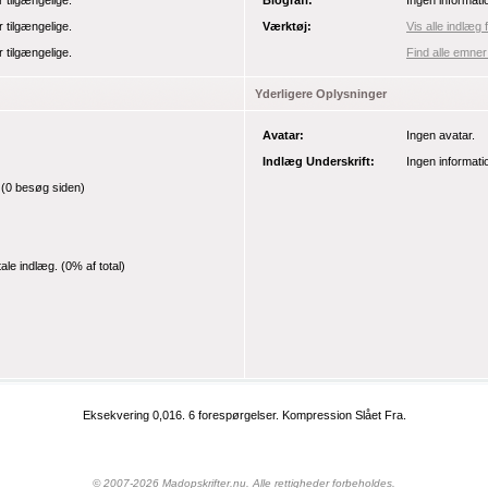
r tilgængelige.
Biografi:
Ingen informati
r tilgængelige.
Værktøj:
Vis alle indlæg 
r tilgængelige.
Find alle emner
Yderligere Oplysninger
Avatar:
Ingen avatar.
Indlæg Underskrift:
Ingen informati
(0 besøg siden)
tale indlæg.
(0% af total)
Eksekvering 0,016.
6 forespørgelser.
Kompression Slået Fra.
© 2007-2026 Madopskrifter.nu. Alle rettigheder forbeholdes.