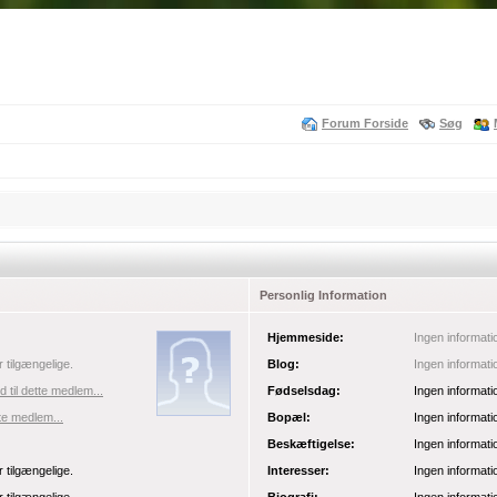
Forum Forside
Søg
Personlig Information
Hjemmeside:
Ingen informati
r tilgængelige.
Blog:
Ingen informati
 til dette medlem...
Fødselsdag:
Ingen informati
tte medlem...
Bopæl:
Ingen informati
Beskæftigelse:
Ingen informati
r tilgængelige.
Interesser:
Ingen informati