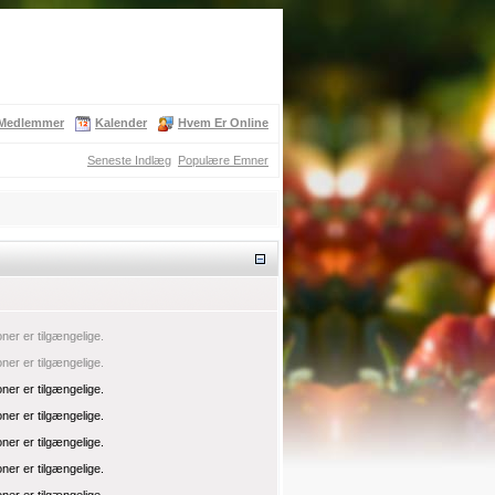
Medlemmer
Kalender
Hvem Er Online
Seneste Indlæg
Populære Emner
oner er tilgængelige.
oner er tilgængelige.
oner er tilgængelige.
oner er tilgængelige.
oner er tilgængelige.
oner er tilgængelige.