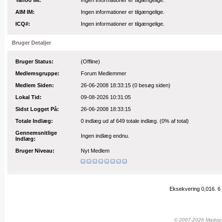
Yahoo IM:
Ingen informationer er tilgængelige.
AIM IM:
Ingen informationer er tilgængelige.
ICQ#:
Ingen informationer er tilgængelige.
Bruger Detaljer
Bruger Status:
(Offline)
Medlemsgruppe:
Forum Medlemmer
Medlem Siden:
26-06-2008 18:33:15
(0 besøg siden)
Lokal Tid:
09-08-2026 10:31:05
Sidst Logget På:
26-06-2008 18:33:15
Totale Indlæg:
0 indlæg
ud af 649 totale indlæg.
(0% af total)
Gennemsnitlige
Ingen indlæg endnu.
Indlæg:
Bruger Niveau:
Nyt Medlem
Eksekvering 0,016.
6
© 2007-2026 Madopskr