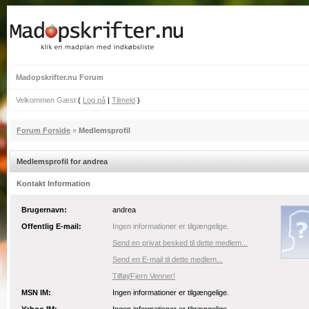
Madopskrifter.nu Forum
Velkommen Gæst
(
Log på
|
Tilmeld
)
Forum Forside
»
Medlemsprofil
Medlemsprofil for andrea
Kontakt Information
Brugernavn:
andrea
Offentlig E-mail:
Ingen informationer er tilgængelige.
Send en privat besked til dette medlem...
Send en E-mail til dette medlem...
Tilføj/Fjern Venner!
MSN IM:
Ingen informationer er tilgængelige.