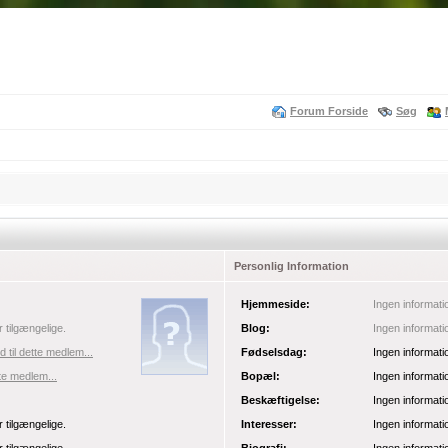
Forum Forside
Søg
Personlig Information
Hjemmeside:
Ingen informati
r tilgængelige.
Blog:
Ingen informati
 til dette medlem...
Fødselsdag:
Ingen informati
tte medlem...
Bopæl:
Ingen informati
Beskæftigelse:
Ingen informati
r tilgængelige.
Interesser:
Ingen informati