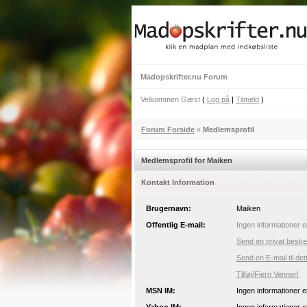
Madopskrifter.nu Forum
Velkommen Gæst
(
Log på
|
Tilmeld
)
Forum Forside
»
Medlemsprofil
Medlemsprofil for Maiken
Kontakt Information
Brugernavn:
Maiken
Offentlig E-mail:
Ingen informationer e
Send en privat besked
Send en E-mail til de
Tilføj/Fjern Venner!
MSN IM:
Ingen informationer e