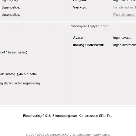
r tilgængelige.
Biografi:
Ingen informati
r tilgængelige.
Værktøj:
Vis alle indlæg 
r tilgængelige.
Find alle emner
Yderligere Oplysninger
Avatar:
Ingen avatar.
Indlæg Underskrift:
Ingen informati
(247 besøg siden)
tale indlæg.
(,46% af total)
g dagligt siden registrering
Eksekvering 0,016.
5 forespørgelser.
Kompression Slået Fra.
© 2007-2026 Madopskrifter.nu. Alle rettigheder forbeholdes.