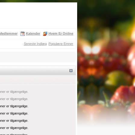
Medlemmer
Kalender
Hvem Er Online
Seneste Indlæg
Populære Emner
oner er tilgængelige.
oner er tilgængelige.
oner er tilgængelige.
oner er tilgængelige.
oner er tilgængelige.
oner er tilgængelige.