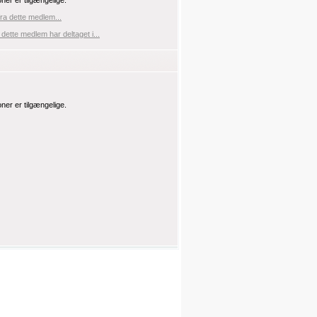
oner er tilgængelige.
fra dette medlem...
 dette medlem har deltaget i...
oner er tilgængelige.