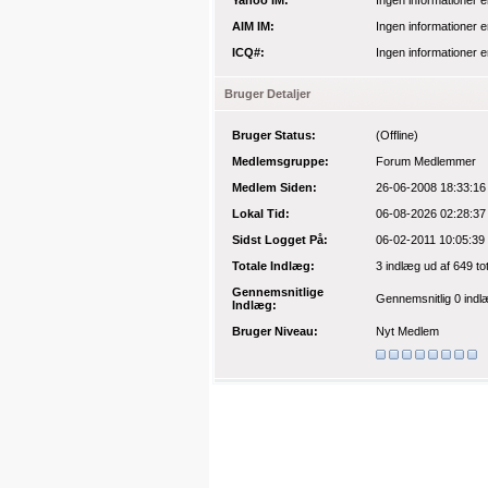
Yahoo IM:
Ingen informationer e
AIM IM:
Ingen informationer e
ICQ#:
Ingen informationer e
Bruger Detaljer
Bruger Status:
(Offline)
Medlemsgruppe:
Forum Medlemmer
Medlem Siden:
26-06-2008 18:33:16
Lokal Tid:
06-08-2026 02:28:37
Sidst Logget På:
06-02-2011 10:05:39
Totale Indlæg:
3 indlæg
ud af 649 to
Gennemsnitlige
Gennemsnitlig 0 indlæ
Indlæg:
Bruger Niveau:
Nyt Medlem