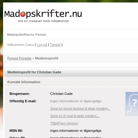
Madopskrifter.nu Forum
Velkommen Gæst
(
Log på
|
Tilmeld
)
Forum Forside
»
Medlemsprofil
Medlemsprofil for Christian Gade
Kontakt Information
Brugernavn:
Christian Gade
Offentlig E-mail:
Ingen informationer er tilgængelige.
Send en privat besked til dette medlem...
Send en E-mail til dette medlem...
Tilføj/Fjern Venner!
MSN IM:
Ingen informationer er tilgængelige.