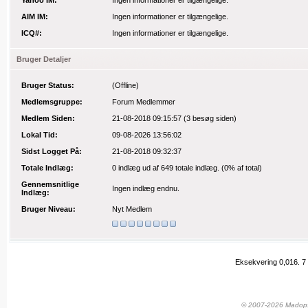
Yahoo IM:
Ingen informationer er tilgængelige.
AIM IM:
Ingen informationer er tilgængelige.
ICQ#:
Ingen informationer er tilgængelige.
Bruger Detaljer
Bruger Status:
(Offline)
Medlemsgruppe:
Forum Medlemmer
Medlem Siden:
21-08-2018 09:15:57
(3 besøg siden)
Lokal Tid:
09-08-2026 13:56:02
Sidst Logget På:
21-08-2018 09:32:37
Totale Indlæg:
0 indlæg
ud af 649 totale indlæg.
(0% af total)
Gennemsnitlige
Ingen indlæg endnu.
Indlæg:
Bruger Niveau:
Nyt Medlem
Eksekvering 0,016.
7
© 2007-2026 Madopskr