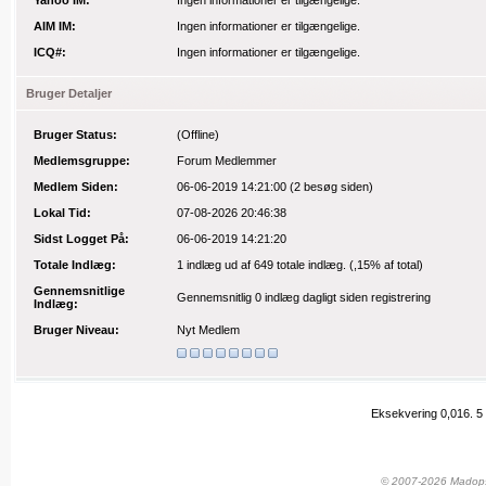
Yahoo IM:
Ingen informationer er tilgængelige.
AIM IM:
Ingen informationer er tilgængelige.
ICQ#:
Ingen informationer er tilgængelige.
Bruger Detaljer
Bruger Status:
(Offline)
Medlemsgruppe:
Forum Medlemmer
Medlem Siden:
06-06-2019 14:21:00
(2 besøg siden)
Lokal Tid:
07-08-2026 20:46:38
Sidst Logget På:
06-06-2019 14:21:20
Totale Indlæg:
1 indlæg
ud af 649 totale indlæg.
(,15% af total)
Gennemsnitlige
Gennemsnitlig 0 indlæg dagligt siden registrering
Indlæg:
Bruger Niveau:
Nyt Medlem
Eksekvering 0,016.
5
© 2007-2026 Madopskr