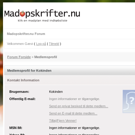
Madopskrifter.nu Forum
Velkommen Gæst
(
Log på
|
Tilmeld
)
Forum Forside
»
Medlemsprofil
Medlemsprofil for Kokinden
Kontakt Information
Brugernavn:
Kokinden
Offentlig E-mail:
Ingen informationer er tilgængelige.
Send en privat besked til dette medlem...
Send en E-mail til dette medlem...
Tilføj/Fjern Venner!
MSN IM:
Ingen informationer er tilgængelige.