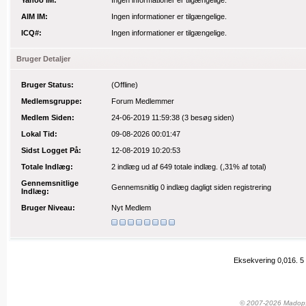
Yahoo IM:
Ingen informationer er tilgængelige.
AIM IM:
Ingen informationer er tilgængelige.
ICQ#:
Ingen informationer er tilgængelige.
Bruger Detaljer
Bruger Status:
(Offline)
Medlemsgruppe:
Forum Medlemmer
Medlem Siden:
24-06-2019 11:59:38
(3 besøg siden)
Lokal Tid:
09-08-2026 00:01:47
Sidst Logget På:
12-08-2019 10:20:53
Totale Indlæg:
2 indlæg
ud af 649 totale indlæg.
(,31% af total)
Gennemsnitlige
Gennemsnitlig 0 indlæg dagligt siden registrering
Indlæg:
Bruger Niveau:
Nyt Medlem
Eksekvering 0,016.
5
© 2007-2026 Madopskr