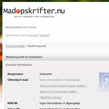
Madopskrifter.nu Forum
Velkommen Gæst
(
Log på
|
Tilmeld
)
Forum Forside
»
Medlemsprofil
Medlemsprofil for Kokkeelev
Kontakt Information
Brugernavn:
Kokkeelev
Offentlig E-mail:
Ingen informationer er tilgængelige.
Send en privat besked til dette medlem...
Send en E-mail til dette medlem...
Tilføj/Fjern Venner!
MSN IM:
Ingen informationer er tilgængelige.