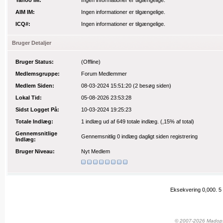
Yahoo IM:
Ingen informationer er tilgængelige.
AIM IM:
Ingen informationer er tilgængelige.
ICQ#:
Ingen informationer er tilgængelige.
Bruger Detaljer
Bruger Status:
(Offline)
Medlemsgruppe:
Forum Medlemmer
Medlem Siden:
08-03-2024 15:51:20
(2 besøg siden)
Lokal Tid:
05-08-2026 23:53:28
Sidst Logget På:
10-03-2024 19:25:23
Totale Indlæg:
1 indlæg
ud af 649 totale indlæg.
(,15% af total)
Gennemsnitlige
Gennemsnitlig 0 indlæg dagligt siden registrering
Indlæg:
Bruger Niveau:
Nyt Medlem
Eksekvering 0,000.
5
© 2007-2026 Madopskr