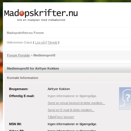
Madopskrifter.nu Forum
Velkommen Gæst
(
Log på
|
Tilmeld
)
Forum Forside
»
Medlemsprofil
Medlemsprofil for Airfryer Kokken
Kontakt Information
Brugernavn:
Airfryer Kokken
Offentlig E-mail:
Ingen informationer er tilgængelige.
Send en privat besked til dette medlem...
Send en E-mail til dette medlem...
Tilføj/Fjern Venner!
MSN IM:
Ingen informationer er tilgængelige.