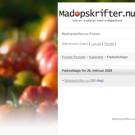
Madopskrifter.nu Forum
Velkommen Gæst
(
Log på
|
Tilmeld
)
Forum Forside
»
Kalender
»
Fødselsdage
Fødseldage for 26. februar 2026
•
Madopskrifter.nu
(19 i dag)
Madopskrifter.n