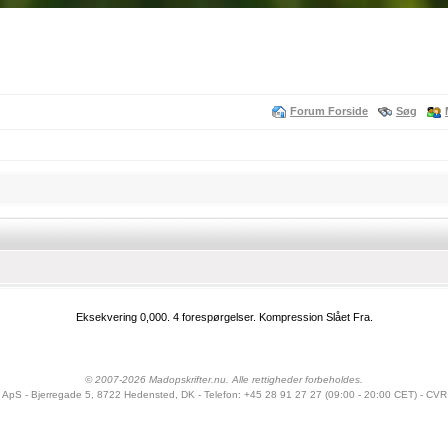
Forum Forside
Søg
Eksekvering 0,000.
4 forespørgelser.
Kompression Slået Fra.
© 2007-2026 Madopskrifter.nu. Alle rettigheder forbeholdes.
u ApS - Bjerregade 5, 8722 Hedensted, DK - Telefon: +45 28 91 27 27 (09:00 - 20:00 CET) - CVR 