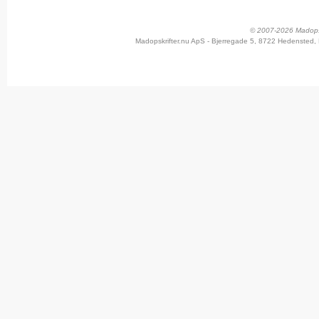
© 2007-2026 Madopskr
Madopskrifter.nu ApS - Bjerregade 5, 8722 Hedensted, 