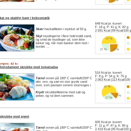
kat og skaldyr bagt i kokosmælk
648 Kcal pr. kuvert
F: 18 g, P: 41 g, K: 82 g
Skær
havkatfileten i stykker af 50 g.
2.591 Kcal (99 Kcal/100 
Skyl
muslingerne i flere hold koldt vand,
og smid de muslinger ud, som ikke
lukker sig, når man banker dem ned i
bordet. ...
rtpris: 42 kr.
dvinsdampet skrubbe med tomatsalsa
516 Kcal pr. kuvert
F: 8 g, P: 34 g, K: 75 g
Tænd
ovnen på 180º C varmluft/200º C
2.063 Kcal (113 Kcal/100
alm. ovn, og sæt en stor gryde vand
over, som pastaen senere skal koges i.
Krydr
skrubbefileterne med salt og
peber, og rul dem sammen.
 skrubbe med grønt
605 Kcal pr. kuvert
F: 11 g, P: 47 g, K: 80 g
Tænd
ovnen på 180º C varmluft/200º C
2.419 Kcal (95 Kcal/100 