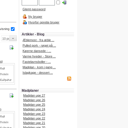
Glemt password
Ny bruger
Hvorfor oprette bruger
 visning
Artikler - Blog
Æblemost - fra æble ...
Pulled pork - røget på ...
Køerne dansede - ...
Varme hveder - Store ...
 g)
Fastelavnsboller - ...
Madplan - kom i gang ...
Islagkage - dessert ...
Madplaner
Madplan uge 27
Madplan uge 26
Madplan uge 25
Madplan uge 24
g)
Madplan uge 23
Madplan uge 22
Madplan uge 21
Madplan uge 20