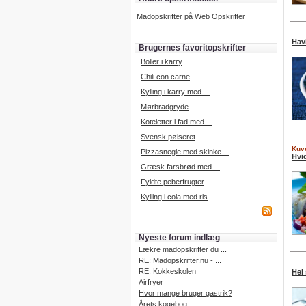
Madopskrifter på Web Opskrifter
Hav
Brugernes favoritopskrifter
Boller i karry
Chili con carne
Kylling i karry med ...
Mørbradgryde
Koteletter i fad med ...
Svensk pølseret
Kuve
Pizzasnegle med skinke ...
Hvi
Græsk farsbrød med ...
Fyldte peberfrugter
Kylling i cola med ris
Nyeste forum indlæg
Lækre madopskrifter du ...
RE: Madopskrifter.nu - ...
RE: Kokkeskolen
Hel
Airfryer
Hvor mange bruger gastrik?
Årets kogebog