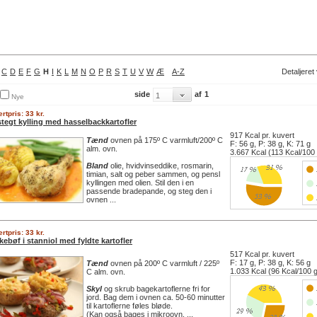
C
D
E
F
G
H
I
K
L
M
N
O
P
R
S
T
U
V
W
Æ
A-Z
Detaljeret
side
af
1
Nye
rtpris: 33 kr.
stegt kylling med hasselbackkartofler
917 Kcal pr. kuvert
Tænd
ovnen på 175º C varmluft/200º C
F: 56 g, P: 38 g, K: 71 g
alm. ovn.
3.667 Kcal (113 Kcal/100
Bland
olie, hvidvinseddike, rosmarin,
timian, salt og peber sammen, og pensl
kyllingen med olien. Stil den i en
passende bradepande, og steg den i
ovnen ...
rtpris: 33 kr.
ebøf i stanniol med fyldte kartofler
517 Kcal pr. kuvert
F: 17 g, P: 38 g, K: 56 g
Tænd
ovnen på 200º C varmluft / 225º
1.033 Kcal (96 Kcal/100 
C alm. ovn.
Skyl
og skrub bagekartoflerne fri for
jord. Bag dem i ovnen ca. 50-60 minutter
til kartoflerne føles bløde.
(Kan også bages i mikroovn. ...