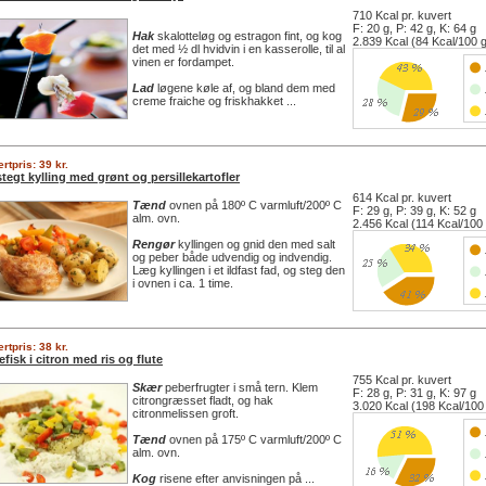
710 Kcal pr. kuvert
F: 20 g, P: 42 g, K: 64 g
Hak
skalotteløg og estragon fint, og kog
2.839 Kcal (84 Kcal/100 
det med ½ dl hvidvin i en kasserolle, til al
vinen er fordampet.
Lad
løgene køle af, og bland dem med
creme fraiche og friskhakket ...
rtpris: 39 kr.
tegt kylling med grønt og persillekartofler
614 Kcal pr. kuvert
Tænd
ovnen på 180º C varmluft/200º C
F: 29 g, P: 39 g, K: 52 g
alm. ovn.
2.456 Kcal (114 Kcal/100
Rengør
kyllingen og gnid den med salt
og peber både udvendig og indvendig.
Læg kyllingen i et ildfast fad, og steg den
i ovnen i ca. 1 time.
rtpris: 38 kr.
efisk i citron med ris og flute
755 Kcal pr. kuvert
Skær
peberfrugter i små tern. Klem
F: 28 g, P: 31 g, K: 97 g
citrongræsset fladt, og hak
3.020 Kcal (198 Kcal/100
citronmelissen groft.
Tænd
ovnen på 175º C varmluft/200º C
alm. ovn.
Kog
risene efter anvisningen på ...