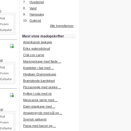
7.
Hvedemel
8.
Vand
g)
9.
Hønseæg
Intelligent søgning
10.
Gulerod
Få foreslået opskrifter.
Alle Ingredienser
Madopskrifter.nu sætter igen
standarden for opskriftssøgning.
Mest viste madopskrifter
Prøv vores nye "Foreslå
opskrifter" funktion.
Amerikansk lagkage
Læs mere her.
Eriks gulerodsbrud
Chili con carne
 g)
Marengskage med fløde ...
Mad Forum
Koteletter i fad med ...
Vi har nu oprettet et mad forum,
hvor i kan dele jeres erfaringer.
Hindbær-Drømmekage
Log på med dine oplysninger fra
Brændende kærlighed
Madopskrifter.nu.
Gå til forum
Pizzasnegle med skinke ...
Kylling i cola med ris
Mexicansk tærte med ...
Daim islagkage med ...
 g)
Indkøbsliste på SMS
Amagergryde med kål og ...
Du kan få tilsendt din indkøbsliste
Svensk pølseret
på SMS.
Pasta med bacon og ...
For at benytte SMS funktionen,
skal du være logget på, og have