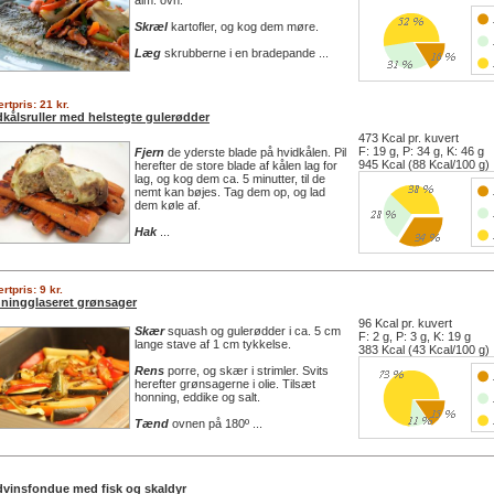
alm. ovn.
Skræl
kartofler, og kog dem møre.
Læg
skrubberne i en bradepande ...
rtpris: 21 kr.
dkålsruller med helstegte gulerødder
473 Kcal pr. kuvert
F: 19 g, P: 34 g, K: 46 g
Fjern
de yderste blade på hvidkålen. Pil
945 Kcal (88 Kcal/100 g)
herefter de store blade af kålen lag for
lag, og kog dem ca. 5 minutter, til de
nemt kan bøjes. Tag dem op, og lad
dem køle af.
Hak
...
rtpris: 9 kr.
ningglaseret grønsager
96 Kcal pr. kuvert
Skær
squash og gulerødder i ca. 5 cm
F: 2 g, P: 3 g, K: 19 g
lange stave af 1 cm tykkelse.
383 Kcal (43 Kcal/100 g)
Rens
porre, og skær i strimler. Svits
herefter grønsagerne i olie. Tilsæt
honning, eddike og salt.
Tænd
ovnen på 180º ...
dvinsfondue med fisk og skaldyr