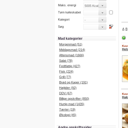
Maks. energi
Tøm køleskabet
Kategori
Søg
A
B
Mad kategorier
Morgenmad (51)
Kuve
Hel
Middagsmad (214)
Aftensmad (1666)
Salat (78)
Fedtfattig (427)
Fisk (224)
Grill (77)
Brød og Kager (191)
Højtider (92)
DDV (67)
Kuve
Hakk
Billige opskrifter (850)
Hurtig mad (1435)
Tærter (19)
Økologi (45)
Andre opskriftssider