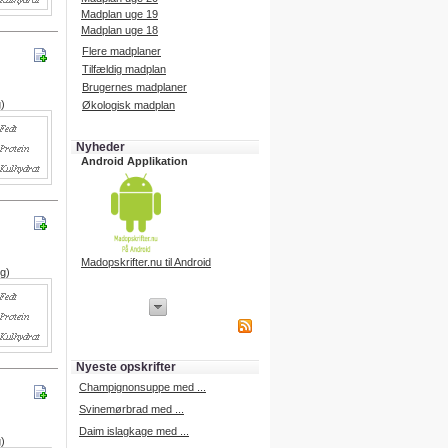
Madplan uge 19
Madplan uge 18
Flere madplaner
Tilfældig madplan
Brugernes madplaner
g)
Økologisk madplan
Nyheder
Android Applikation
Madopskrifter.nu til Android
 g)
iPhone Applikation
iPhone applikation.
Hent vores iPhone applikation på
APP Store i dag.
Nyeste opskrifter
iPhone udvikling
Champignonsuppe med ...
Svinemørbrad med ...
Daim islagkage med ...
g)