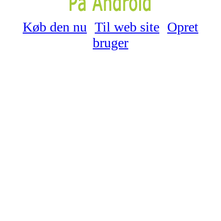
Køb den nu
Til web site
Opret
bruger