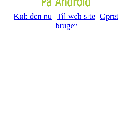
Køb den nu
Til web site
Opret
bruger