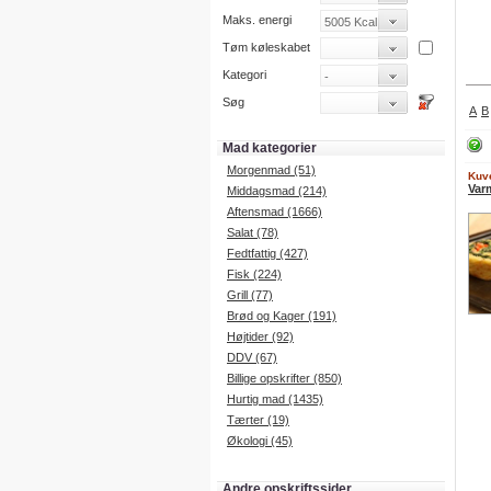
Maks. energi
Tøm køleskabet
Kategori
Søg
A
B
Mad kategorier
Morgenmad (51)
Kuve
Var
Middagsmad (214)
Aftensmad (1666)
Salat (78)
Fedtfattig (427)
Fisk (224)
Grill (77)
Brød og Kager (191)
Højtider (92)
DDV (67)
Billige opskrifter (850)
Hurtig mad (1435)
Tærter (19)
Økologi (45)
Andre opskriftssider