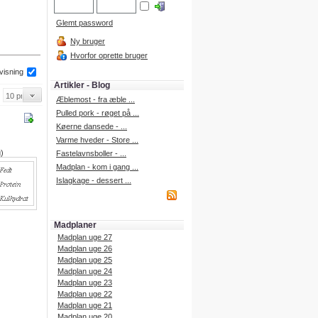
Glemt password
Ny bruger
Hvorfor oprette bruger
 visning
Artikler - Blog
Æblemost - fra æble ...
Pulled pork - røget på ...
Køerne dansede - ...
Varme hveder - Store ...
g)
Fastelavnsboller - ...
Madplan - kom i gang ...
Islagkage - dessert ...
Madplaner
Madplan uge 27
Madplan uge 26
Madplan uge 25
Madplan uge 24
Madplan uge 23
Madplan uge 22
Madplan uge 21
Madplan uge 20