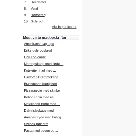
7.
Hvedemel
8.
Vand
9.
Hønseæg
Intelligent søgning
10.
Gulerod
Få foreslået opskrifter.
Alle Ingredienser
Madopskrifter.nu sætter igen
standarden for opskriftssøgning.
Mest viste madopskrifter
Prøv vores nye "Foreslå
opskrifter" funktion.
Amerikansk lagkage
Læs mere her.
Eriks gulerodsbrud
Chili con carne
Marengskage med fløde ...
Mad Forum
Koteletter i fad med ...
Vi har nu oprettet et mad forum,
hvor i kan dele jeres erfaringer.
Hindbær-Drømmekage
Log på med dine oplysninger fra
Brændende kærlighed
Madopskrifter.nu.
Gå til forum
Pizzasnegle med skinke ...
Kylling i cola med ris
Mexicansk tærte med ...
Daim islagkage med ...
Indkøbsliste på SMS
Amagergryde med kål og ...
Du kan få tilsendt din indkøbsliste
Svensk pølseret
på SMS.
Pasta med bacon og ...
For at benytte SMS funktionen,
skal du være logget på, og have