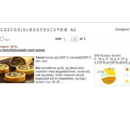
C
D
E
F
G
H
I
K
L
M
N
O
P
R
S
T
U
V
W
Æ
A-Z
Detaljeret
side
af
1
Nye
rtpris: 33 kr.
m kartoffelroulade med spinat
645 Kcal pr. kuvert
Tænd
ovnen på 180º C varmluft/200º C
F: 34 g, P: 31 g, K: 57 g
alm. ovn.
2.578 Kcal (99 Kcal/100 
Riv
kartoflerne groft, og bland dem
sammen med æggeblommer, revet ost,
salt og peber. Smør massen ud på
bagepapir på en bageplade, og bag i
ovnen i ca. 20-25 ...