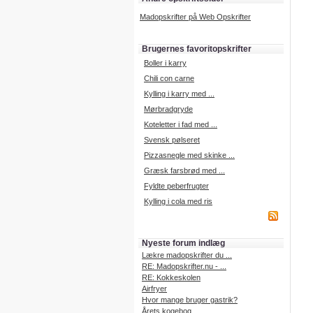
Madopskrifter på Web Opskrifter
Brugernes favoritopskrifter
Boller i karry
Chili con carne
Kylling i karry med ...
Mørbradgryde
Koteletter i fad med ...
Svensk pølseret
Pizzasnegle med skinke ...
Græsk farsbrød med ...
Fyldte peberfrugter
Kylling i cola med ris
Nyeste forum indlæg
Lækre madopskrifter du ...
RE: Madopskrifter.nu - ...
RE: Kokkeskolen
Airfryer
Hvor mange bruger gastrik?
Årets kogebog