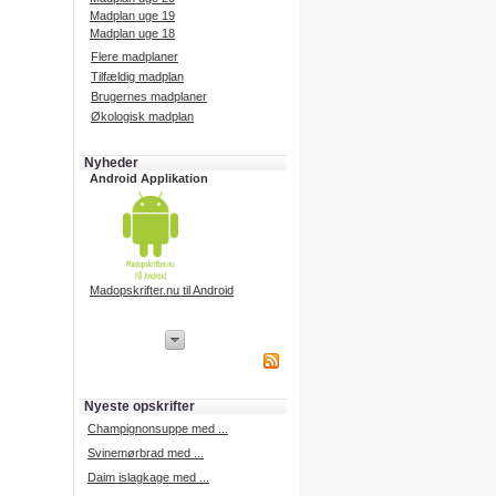
Madplan uge 19
Madplan uge 18
Flere madplaner
Tilfældig madplan
Brugernes madplaner
Økologisk madplan
Nyheder
Android Applikation
Madopskrifter.nu til Android
iPhone Applikation
iPhone applikation.
Hent vores iPhone applikation på
APP Store i dag.
Nyeste opskrifter
iPhone udvikling
Champignonsuppe med ...
Svinemørbrad med ...
Daim islagkage med ...