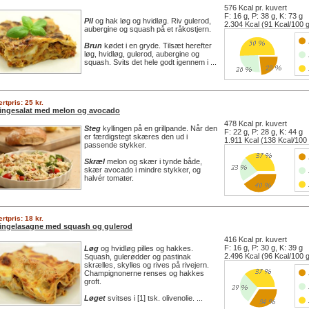
576 Kcal pr. kuvert
F: 16 g, P: 38 g, K: 73 g
Pil
og hak løg og hvidløg. Riv gulerod,
2.304 Kcal (91 Kcal/100 
aubergine og squash på et råkostjern.
Brun
kødet i en gryde. Tilsæt herefter
løg, hvidløg, gulerod, aubergine og
squash. Svits det hele godt igennem i ...
rtpris: 25 kr.
lingesalat med melon og avocado
478 Kcal pr. kuvert
Steg
kyllingen på en grillpande. Når den
F: 22 g, P: 28 g, K: 44 g
er færdigstegt skæres den ud i
1.911 Kcal (138 Kcal/100
passende stykker.
Skræl
melon og skær i tynde både,
skær avocado i mindre stykker, og
halvér tomater.
rtpris: 18 kr.
lingelasagne med squash og gulerod
416 Kcal pr. kuvert
F: 16 g, P: 30 g, K: 39 g
Løg
og hvidløg pilles og hakkes.
2.496 Kcal (96 Kcal/100 
Squash, gulerødder og pastinak
skrælles, skylles og rives på rivejern.
Champignonerne renses og hakkes
groft.
Løget
svitses i [1] tsk. olivenolie. ...