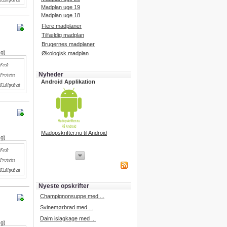
Madplan uge 19
Madplan uge 18
Flere madplaner
Tilfældig madplan
Brugernes madplaner
 g)
Økologisk madplan
Nyheder
Android Applikation
Madopskrifter.nu til Android
 g)
iPhone Applikation
iPhone applikation.
Hent vores iPhone applikation på
APP Store i dag.
Nyeste opskrifter
iPhone udvikling
Champignonsuppe med ...
Svinemørbrad med ...
Daim islagkage med ...
 g)