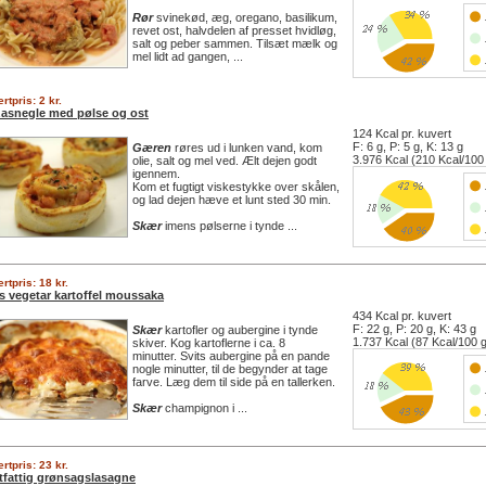
Rør
svinekød, æg, oregano, basilikum,
revet ost, halvdelen af presset hvidløg,
salt og peber sammen. Tilsæt mælk og
mel lidt ad gangen, ...
rtpris: 2 kr.
zasnegle med pølse og ost
124 Kcal pr. kuvert
F: 6 g, P: 5 g, K: 13 g
Gæren
røres ud i lunken vand, kom
3.976 Kcal (210 Kcal/100
olie, salt og mel ved. Ælt dejen godt
igennem.
Kom et fugtigt viskestykke over skålen,
og lad dejen hæve et lunt sted 30 min.
Skær
imens pølserne i tynde ...
rtpris: 18 kr.
s vegetar kartoffel moussaka
434 Kcal pr. kuvert
F: 22 g, P: 20 g, K: 43 g
Skær
kartofler og aubergine i tynde
1.737 Kcal (87 Kcal/100 
skiver. Kog kartoflerne i ca. 8
minutter. Svits aubergine på en pande
nogle minutter, til de begynder at tage
farve. Læg dem til side på en tallerken.
Skær
champignon i ...
rtpris: 23 kr.
tfattig grønsagslasagne