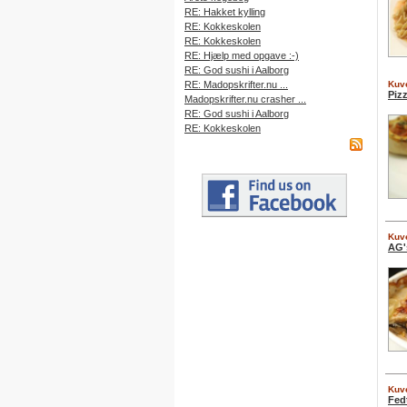
RE: Hakket kylling
RE: Kokkeskolen
RE: Kokkeskolen
RE: Hjælp med opgave :-)
RE: God sushi i Aalborg
RE: Madopskrifter.nu ...
Kuve
Piz
Madopskrifter.nu crasher ...
RE: God sushi i Aalborg
RE: Kokkeskolen
Kuve
AG'
Kuve
Fed