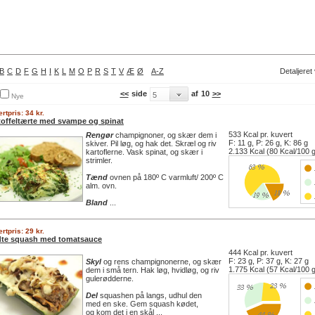
B
C
D
F
G
H
I
K
L
M
O
P
R
S
T
V
Æ
Ø
A-Z
Detaljeret
<<
side
af
10
>>
Nye
rtpris: 34 kr.
toffeltærte med svampe og spinat
533 Kcal pr. kuvert
Rengør
champignoner, og skær dem i
F: 11 g, P: 26 g, K: 86 g
skiver. Pil løg, og hak det. Skræl og riv
2.133 Kcal (80 Kcal/100 
kartoflerne. Vask spinat, og skær i
strimler.
Tænd
ovnen på 180º C varmluft/ 200º C
alm. ovn.
Bland
...
rtpris: 29 kr.
dte squash med tomatsauce
444 Kcal pr. kuvert
F: 23 g, P: 37 g, K: 27 g
Skyl
og rens champignonerne, og skær
1.775 Kcal (57 Kcal/100 
dem i små tern. Hak løg, hvidløg, og riv
gulerødderne.
Del
squashen på langs, udhul den
med en ske. Gem squash kødet,
og kom det i en skål ...