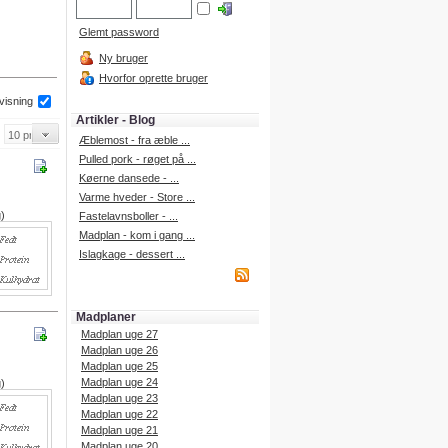
Glemt password
Ny bruger
Hvorfor oprette bruger
 visning
Artikler - Blog
Æblemost - fra æble ...
Pulled pork - røget på ...
Køerne dansede - ...
Varme hveder - Store ...
g)
Fastelavnsboller - ...
Madplan - kom i gang ...
Islagkage - dessert ...
Madplaner
Madplan uge 27
Madplan uge 26
Madplan uge 25
Madplan uge 24
g)
Madplan uge 23
Madplan uge 22
Madplan uge 21
Madplan uge 20