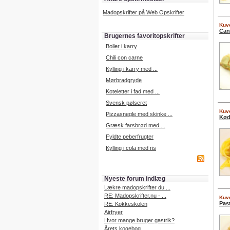
Madopskrifter på Web Opskrifter
Kuve
Can
Brugernes favoritopskrifter
Boller i karry
Chili con carne
Kylling i karry med ...
Mørbradgryde
Koteletter i fad med ...
Svensk pølseret
Kuve
Pizzasnegle med skinke ...
Kød
Græsk farsbrød med ...
Fyldte peberfrugter
Kylling i cola med ris
Nyeste forum indlæg
Lækre madopskrifter du ...
RE: Madopskrifter.nu - ...
Kuve
Pas
RE: Kokkeskolen
Airfryer
Hvor mange bruger gastrik?
Årets kogebog