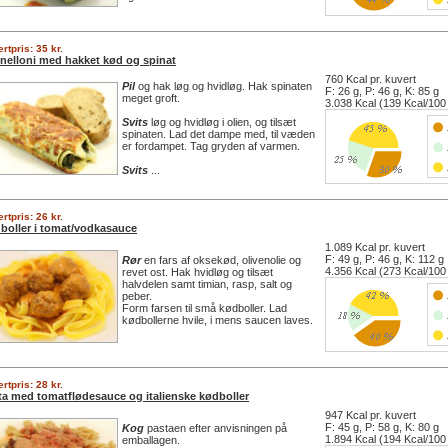
rtpris: 35 kr.
nelloni med hakket kød og spinat
760 Kcal pr. kuvert
Pil
og hak løg og hvidløg. Hak spinaten
F: 26 g, P: 46 g, K: 85 g
meget groft.
3.038 Kcal (139 Kcal/100
Svits
løg og hvidløg i olien, og tilsæt
spinaten. Lad det dampe med, til væden
er fordampet. Tag gryden af varmen.
Svits
...
rtpris: 26 kr.
boller i tomat/vodkasauce
1.089 Kcal pr. kuvert
F: 49 g, P: 46 g, K: 112 g
Rør
en fars af oksekød, olivenolie og
4.356 Kcal (273 Kcal/100
revet ost. Hak hvidløg og tilsæt
halvdelen samt timian, rasp, salt og
peber.
Form farsen til små kødboller. Lad
kødbollerne hvile, i mens saucen laves.
rtpris: 28 kr.
ta med tomatflødesauce og italienske kødboller
947 Kcal pr. kuvert
F: 45 g, P: 58 g, K: 80 g
Kog
pastaen efter anvisningen på
1.894 Kcal (194 Kcal/100
emballagen.