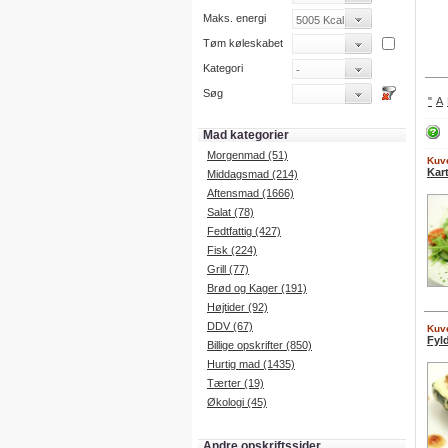
Maks. energi
Tøm køleskabet
Kategori
Søg
"
A
Mad kategorier
Morgenmad (51)
Kuve
Kar
Middagsmad (214)
Aftensmad (1666)
Salat (78)
Fedtfattig (427)
Fisk (224)
Grill (77)
Brød og Kager (191)
Højtider (92)
DDV (67)
Kuve
Fyl
Billige opskrifter (850)
Hurtig mad (1435)
Tærter (19)
Økologi (45)
Andre opskriftssider